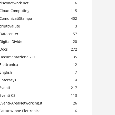
cisconetwork.net
6
Cloud Computing
115
ComunicatiStampa
402
criptovalute
3
Datacenter
57
Digital Divide
20
Docs
272
Documentazione 2.0
35
Elettronica
12
English
7
Enterasys
4
Eventi
217
Eventi CS
113
Eventi-AreaNetworking.it
26
Fatturazione Elettronica
6