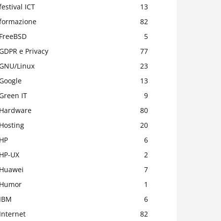
festival ICT
13
formazione
82
FreeBSD
5
GDPR e Privacy
77
GNU/Linux
23
Google
13
Green IT
9
Hardware
80
Hosting
20
HP
6
HP-UX
2
Huawei
7
Humor
1
IBM
6
Internet
82