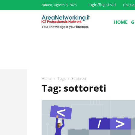
Login/Registrati
Chi si
sabato, Agosto 8, 2026
HOME
G
Home
Tags
Sottoreti
Tag: sottoreti