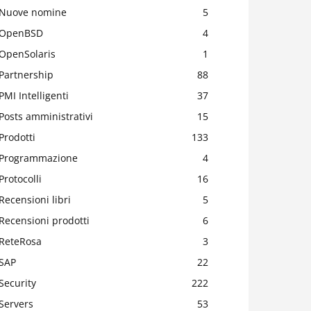
Nuove nomine
5
OpenBSD
4
OpenSolaris
1
Partnership
88
PMI Intelligenti
37
Posts amministrativi
15
Prodotti
133
Programmazione
4
Protocolli
16
Recensioni libri
5
Recensioni prodotti
6
ReteRosa
3
SAP
22
Security
222
Servers
53