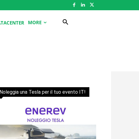
MORE
ATACENTER
Noleggia una Tesla per il tuo evento IT!