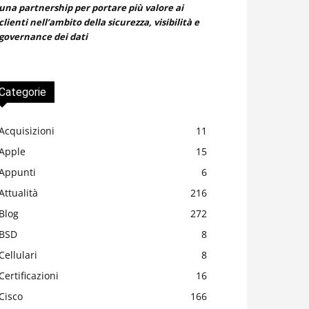
una partnership per portare più valore ai
clienti nell’ambito della sicurezza, visibilità e
governance dei dati
Categorie
Acquisizioni
11
Apple
15
Appunti
6
Attualità
216
Blog
272
BSD
8
Cellulari
8
Certificazioni
16
Cisco
166