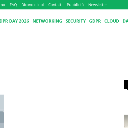
amo
FAQ
Dicono di noi
Contatti
Pubblicità
Newsletter
DPR DAY 2026
NETWORKING
SECURITY
GDPR
CLOUD
D