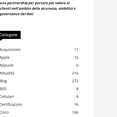
una partnership per portare più valore ai
clienti nell’ambito della sicurezza, visibilità e
governance dei dati
Categorie
Acquisizioni
11
Apple
15
Appunti
6
Attualità
216
Blog
272
BSD
8
Cellulari
8
Certificazioni
16
Cisco
166