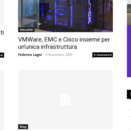
Attualità
ti
VMWare, EMC e Cisco insieme per
un’unica infrastruttura
Federico Lagni
-
4 Novembre 2009
0 Commenti
ti
Blog