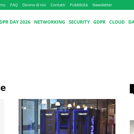
amo
FAQ
Dicono di noi
Contatti
Pubblicità
Newsletter
DPR DAY 2026
NETWORKING
SECURITY
GDPR
CLOUD
D
ne