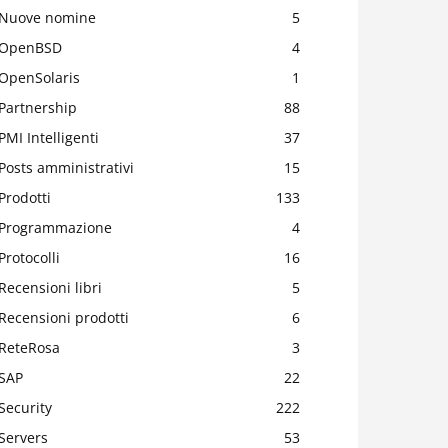
Nuove nomine
5
OpenBSD
4
OpenSolaris
1
Partnership
88
PMI Intelligenti
37
Posts amministrativi
15
Prodotti
133
Programmazione
4
Protocolli
16
Recensioni libri
5
Recensioni prodotti
6
ReteRosa
3
SAP
22
Security
222
Servers
53