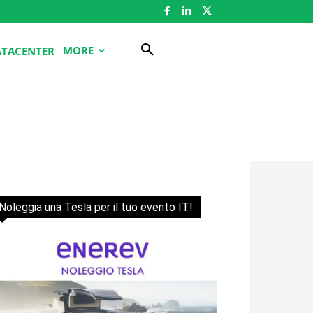
MORE
ATACENTER
Noleggia una Tesla per il tuo evento IT!