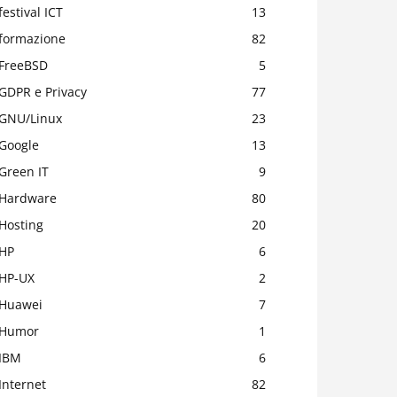
festival ICT
13
formazione
82
FreeBSD
5
GDPR e Privacy
77
GNU/Linux
23
Google
13
Green IT
9
Hardware
80
Hosting
20
HP
6
HP-UX
2
Huawei
7
Humor
1
IBM
6
Internet
82