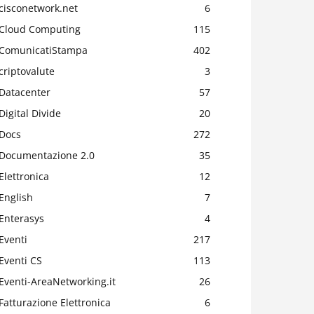
cisconetwork.net
6
Cloud Computing
115
ComunicatiStampa
402
criptovalute
3
Datacenter
57
Digital Divide
20
Docs
272
Documentazione 2.0
35
Elettronica
12
English
7
Enterasys
4
Eventi
217
Eventi CS
113
Eventi-AreaNetworking.it
26
Fatturazione Elettronica
6