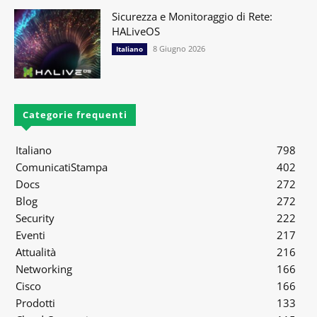
Sicurezza e Monitoraggio di Rete:
HALiveOS
8 Giugno 2026
Italiano
Categorie frequenti
Italiano
798
ComunicatiStampa
402
Docs
272
Blog
272
Security
222
Eventi
217
Attualità
216
Networking
166
Cisco
166
Prodotti
133