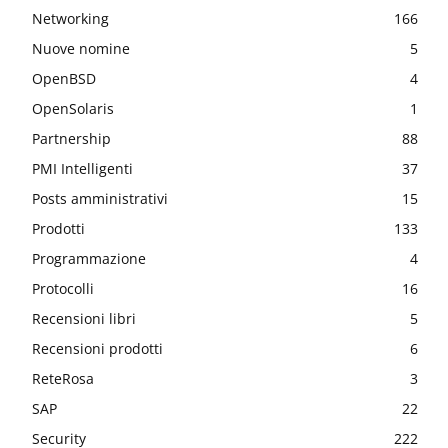
Networking
166
Nuove nomine
5
OpenBSD
4
OpenSolaris
1
Partnership
88
PMI Intelligenti
37
Posts amministrativi
15
Prodotti
133
Programmazione
4
Protocolli
16
Recensioni libri
5
Recensioni prodotti
6
ReteRosa
3
SAP
22
Security
222