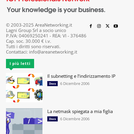
© 2003-2025 AreaNetworking.it
Lagni Group Srl a socio unico
P.IVA: 04069250241 - REA: VI - 376486
Cap. soc. 30.000 € i.v.
Tutti i diritti sono riservati.
Contattaci:
info@areanetworking.it
I più letti
Il subnetting e l’indirizzamento IP
6 Dicembre 2006
Docs
La netmask spiegata a mia figlia
6 Dicembre 2006
Docs