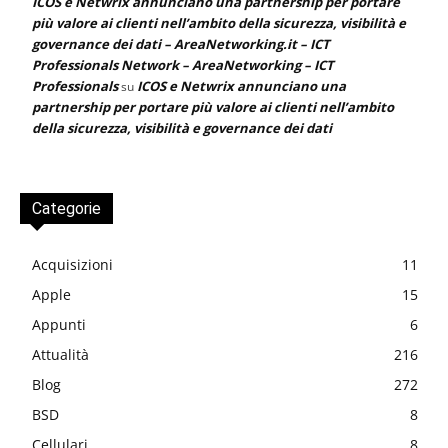
ICOS e Netwrix annunciano una partnership per portare
più valore ai clienti nell’ambito della sicurezza, visibilità e
governance dei dati – AreaNetworking.it – ICT
Professionals Network – AreaNetworking – ICT
Professionals
ICOS e Netwrix annunciano una
su
partnership per portare più valore ai clienti nell’ambito
della sicurezza, visibilità e governance dei dati
Categorie
Acquisizioni
11
Apple
15
Appunti
6
Attualità
216
Blog
272
BSD
8
Cellulari
8