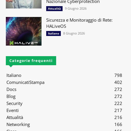
Nazionale Cyberprotection
9 Giugno 2026
Attualità
Sicurezza e Monitoraggio di Rete:
HALiveOS
8 Giugno 2026
Italiano
Categorie frequenti
Italiano
798
ComunicatiStampa
402
Docs
272
Blog
272
Security
222
Eventi
217
Attualità
216
Networking
166