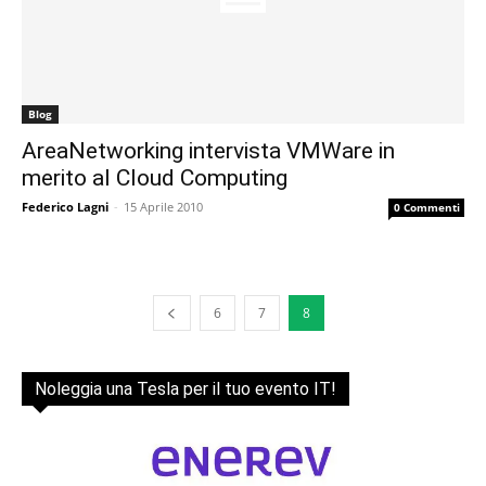
Blog
AreaNetworking intervista VMWare in
merito al Cloud Computing
Federico Lagni
-
15 Aprile 2010
0 Commenti
6
7
8
Noleggia una Tesla per il tuo evento IT!