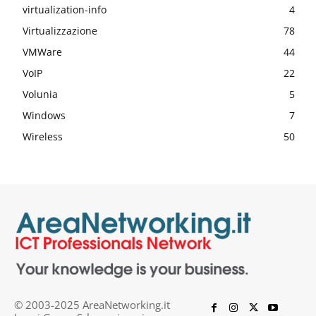
virtualization-info
4
Virtualizzazione
78
VMWare
44
VoIP
22
Volunia
5
Windows
7
Wireless
50
© 2003-2025 AreaNetworking.it