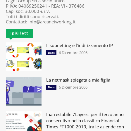
Lagni Group Srl a socio unico
P.IVA: 04069250241 - REA: VI - 376486
Cap. soc. 30.000 € i.v.
Tutti i diritti sono riservati.
Contattaci:
info@areanetworking.it
I più letti
Il subnetting e l’indirizzamento IP
6 Dicembre 2006
Docs
La netmask spiegata a mia figlia
6 Dicembre 2006
Docs
Inarrestabile 7Layers: per il terzo anno
consecutivo nella classifica Financial
Times FT1000 2019, tra le aziende con