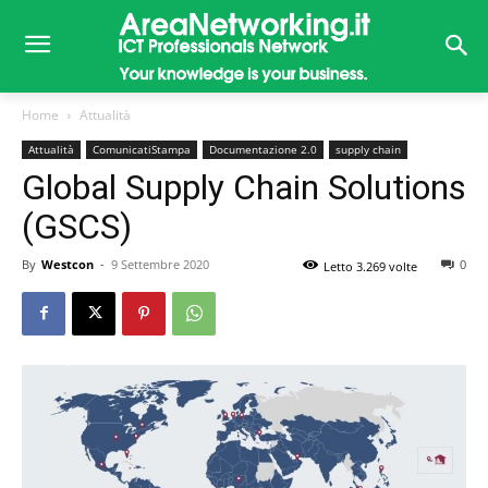
Home
Attualità
Attualità
ComunicatiStampa
Documentazione 2.0
supply chain
Global Supply Chain Solutions
(GSCS)
By
Westcon
-
9 Settembre 2020
0
Letto 3.269 volte