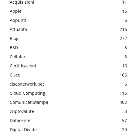
Acquisizioni
11
Apple
15
Appunti
6
Attualità
216
Blog
272
BSD
8
Cellulari
8
Certificazioni
16
Cisco
166
cisconetwork.net
6
Cloud Computing
115
ComunicatiStampa
402
criptovalute
3
Datacenter
57
Digital Divide
20