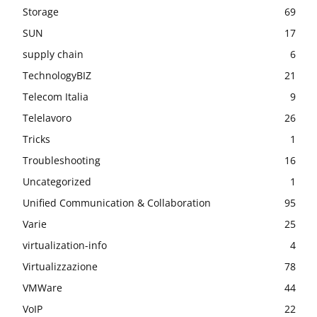
Storage
69
SUN
17
supply chain
6
TechnologyBIZ
21
Telecom Italia
9
Telelavoro
26
Tricks
1
Troubleshooting
16
Uncategorized
1
Unified Communication & Collaboration
95
Varie
25
virtualization-info
4
Virtualizzazione
78
VMWare
44
VoIP
22