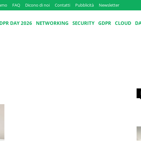
iamo
FAQ
Dicono di noi
Contatti
Pubblicità
Newsletter
DPR DAY 2026
NETWORKING
SECURITY
GDPR
CLOUD
D