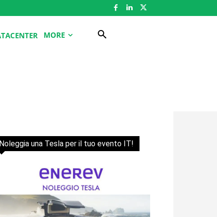
MORE
ATACENTER
Noleggia una Tesla per il tuo evento IT!