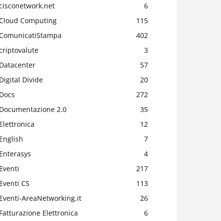
cisconetwork.net
6
Cloud Computing
115
ComunicatiStampa
402
criptovalute
3
Datacenter
57
Digital Divide
20
Docs
272
Documentazione 2.0
35
Elettronica
12
English
7
Enterasys
4
Eventi
217
Eventi CS
113
Eventi-AreaNetworking.it
26
Fatturazione Elettronica
6