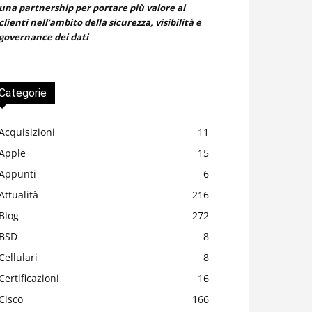
una partnership per portare più valore ai
clienti nell’ambito della sicurezza, visibilità e
governance dei dati
Categorie
Acquisizioni
11
Apple
15
Appunti
6
Attualità
216
Blog
272
BSD
8
Cellulari
8
Certificazioni
16
Cisco
166