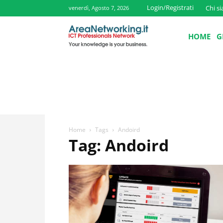
Login/Registrati
Chi s
venerdì, Agosto 7, 2026
HOME
G
Home
Tags
Andoird
Tag: Andoird