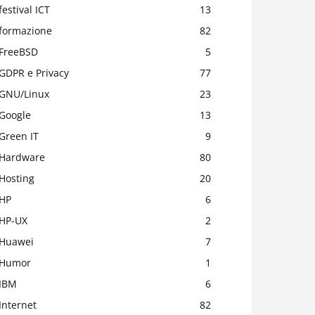
festival ICT
13
formazione
82
FreeBSD
5
GDPR e Privacy
77
GNU/Linux
23
Google
13
Green IT
9
Hardware
80
Hosting
20
HP
6
HP-UX
2
Huawei
7
Humor
1
IBM
6
Internet
82