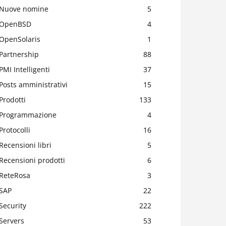
Nuove nomine
5
OpenBSD
4
OpenSolaris
1
Partnership
88
PMI Intelligenti
37
Posts amministrativi
15
Prodotti
133
Programmazione
4
Protocolli
16
Recensioni libri
5
Recensioni prodotti
6
ReteRosa
3
SAP
22
Security
222
Servers
53