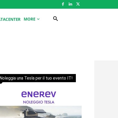
MORE
ATACENTER
Noleggia una Tesla per il tuo evento IT!