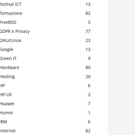
festival ICT
13
formazione
82
FreeBSD
5
GDPR e Privacy
77
GNU/Linux
23
Google
13
Green IT
9
Hardware
80
Hosting
20
HP
6
HP-UX
2
Huawei
7
Humor
1
IBM
6
Internet
82