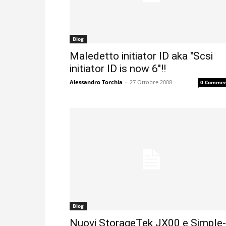
Blog
Maledetto initiator ID aka "Scsi
initiator ID is now 6"!!
Alessandro Torchia
-
27 Ottobre 2008
0 Commen
Blog
Nuovi StorageTek JX00 e Simple-