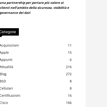
una partnership per portare più valore ai
clienti nell’ambito della sicurezza, visibilità e
governance dei dati
Categorie
Acquisizioni
11
Apple
15
Appunti
6
Attualità
216
Blog
272
BSD
8
Cellulari
8
Certificazioni
16
Cisco
166