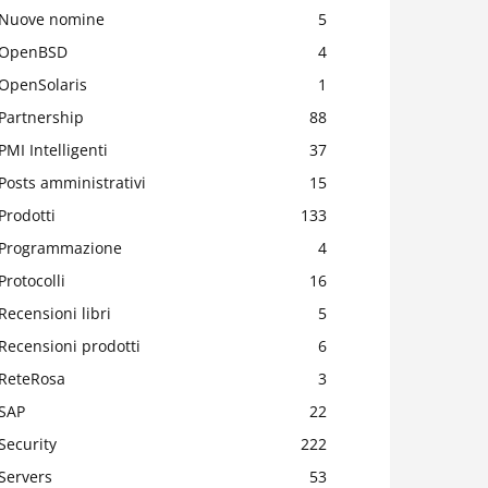
Nuove nomine
5
OpenBSD
4
OpenSolaris
1
Partnership
88
PMI Intelligenti
37
Posts amministrativi
15
Prodotti
133
Programmazione
4
Protocolli
16
Recensioni libri
5
Recensioni prodotti
6
ReteRosa
3
SAP
22
Security
222
Servers
53