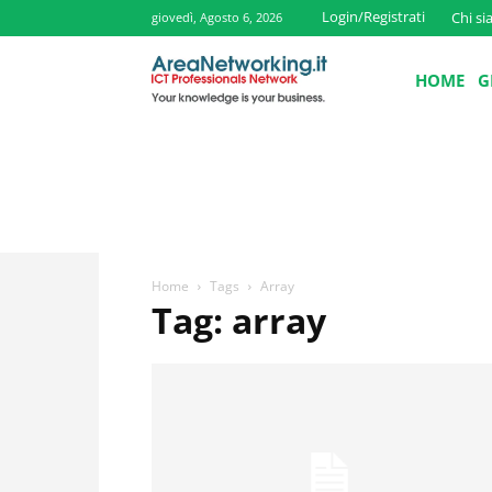
Login/Registrati
Chi s
giovedì, Agosto 6, 2026
HOME
G
Home
Tags
Array
Tag: array