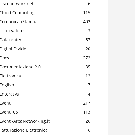
cisconetwork.net
6
Cloud Computing
115
ComunicatiStampa
402
criptovalute
3
Datacenter
57
Digital Divide
20
Docs
272
Documentazione 2.0
35
Elettronica
12
English
7
Enterasys
4
Eventi
217
Eventi CS
113
Eventi-AreaNetworking.it
26
Fatturazione Elettronica
6