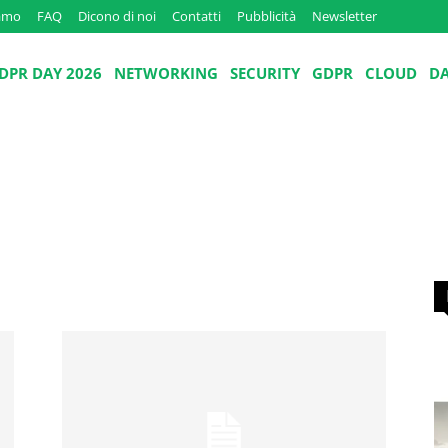
iamo
FAQ
Dicono di noi
Contatti
Pubblicità
Newsletter
DPR DAY 2026
NETWORKING
SECURITY
GDPR
CLOUD
D