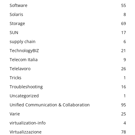
Software
55
Solaris
8
Storage
69
SUN
17
supply chain
6
TechnologyBIZ
21
Telecom Italia
9
Telelavoro
26
Tricks
1
Troubleshooting
16
Uncategorized
1
Unified Communication & Collaboration
95
Varie
25
virtualization-info
4
Virtualizzazione
78