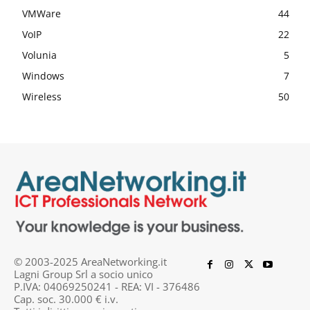
VMWare
44
VoIP
22
Volunia
5
Windows
7
Wireless
50
© 2003-2025 AreaNetworking.it
Lagni Group Srl a socio unico
P.IVA: 04069250241 - REA: VI - 376486
Cap. soc. 30.000 € i.v.