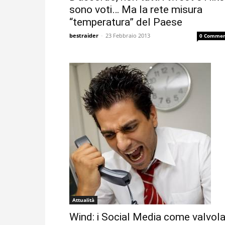
sono voti… Ma la rete misura
“temperatura” del Paese
bestraider
-
23 Febbraio 2013
0 Commen
Attualità
Wind: i Social Media come valvol