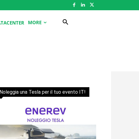
MORE
ATACENTER
Noleggia una Tesla per il tuo evento IT!