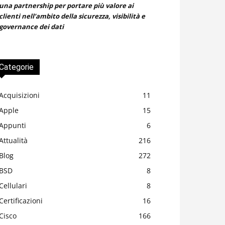
una partnership per portare più valore ai
clienti nell’ambito della sicurezza, visibilità e
governance dei dati
Categorie
Acquisizioni
11
Apple
15
Appunti
6
Attualità
216
Blog
272
BSD
8
Cellulari
8
Certificazioni
16
Cisco
166