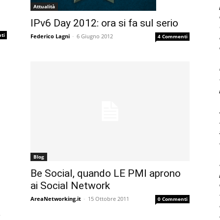
Attualità
IPv6 Day 2012: ora si fa sul serio
ti
Federico Lagni
-
6 Giugno 2012
4 Commenti
Blog
Be Social, quando LE PMI aprono
ai Social Network
AreaNetworking.it
-
15 Ottobre 2011
0 Commenti
a