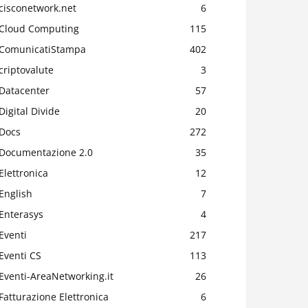
cisconetwork.net
6
Cloud Computing
115
ComunicatiStampa
402
criptovalute
3
Datacenter
57
Digital Divide
20
Docs
272
Documentazione 2.0
35
Elettronica
12
English
7
Enterasys
4
Eventi
217
Eventi CS
113
Eventi-AreaNetworking.it
26
Fatturazione Elettronica
6