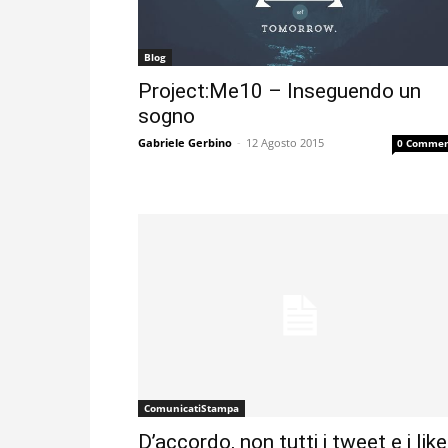
Blog
Project:Me10 – Inseguendo un
sogno
Gabriele Gerbino
-
12 Agosto 2015
0 Commen
ComunicatiStampa
D’accordo, non tutti i tweet e i like