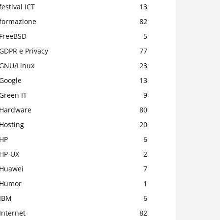
festival ICT
13
formazione
82
FreeBSD
5
GDPR e Privacy
77
GNU/Linux
23
Google
13
Green IT
9
Hardware
80
Hosting
20
HP
6
HP-UX
2
Huawei
7
Humor
1
IBM
6
Internet
82