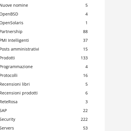
Nuove nomine
5
OpenBSD
4
OpenSolaris
1
Partnership
88
PMI Intelligenti
37
Posts amministrativi
15
Prodotti
133
Programmazione
4
Protocolli
16
Recensioni libri
5
Recensioni prodotti
6
ReteRosa
3
SAP
22
Security
222
Servers
53