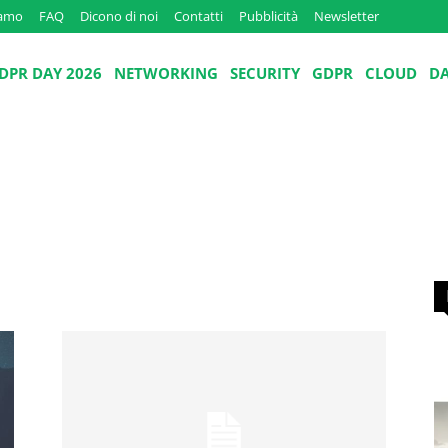
iamo
FAQ
Dicono di noi
Contatti
Pubblicità
Newsletter
DPR DAY 2026
NETWORKING
SECURITY
GDPR
CLOUD
D