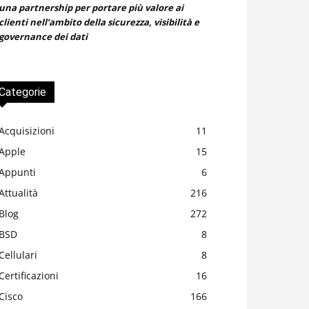
una partnership per portare più valore ai
clienti nell’ambito della sicurezza, visibilità e
governance dei dati
Categorie
Acquisizioni
11
Apple
15
Appunti
6
Attualità
216
Blog
272
BSD
8
Cellulari
8
Certificazioni
16
Cisco
166