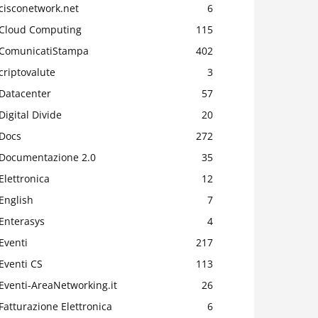
cisconetwork.net
6
Cloud Computing
115
ComunicatiStampa
402
criptovalute
3
Datacenter
57
Digital Divide
20
Docs
272
Documentazione 2.0
35
Elettronica
12
English
7
Enterasys
4
Eventi
217
Eventi CS
113
Eventi-AreaNetworking.it
26
Fatturazione Elettronica
6