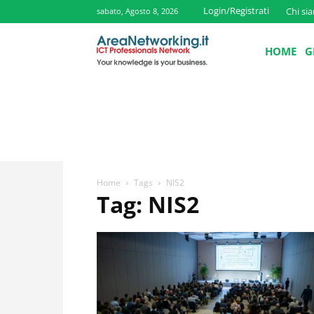
Login/Registrati
Chi si
sabato, Agosto 8, 2026
HOME
G
Home
Tags
NIS2
Tag: NIS2