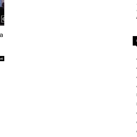
za
ti