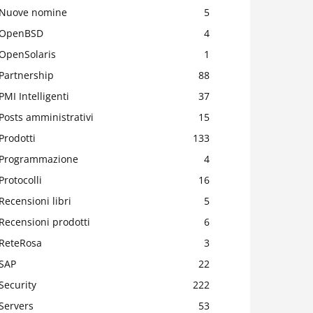
Nuove nomine
5
OpenBSD
4
OpenSolaris
1
Partnership
88
PMI Intelligenti
37
Posts amministrativi
15
Prodotti
133
Programmazione
4
Protocolli
16
Recensioni libri
5
Recensioni prodotti
6
ReteRosa
3
SAP
22
Security
222
Servers
53