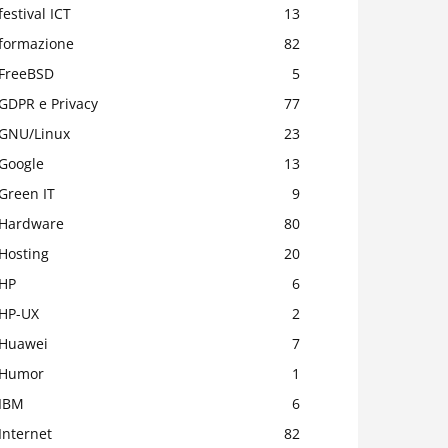
festival ICT
13
formazione
82
FreeBSD
5
GDPR e Privacy
77
GNU/Linux
23
Google
13
Green IT
9
Hardware
80
Hosting
20
HP
6
HP-UX
2
Huawei
7
Humor
1
IBM
6
Internet
82