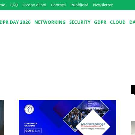
amo
FAQ
Dicono di noi
Contatti
Pubblicità
Newsletter
DPR DAY 2026
NETWORKING
SECURITY
GDPR
CLOUD
D