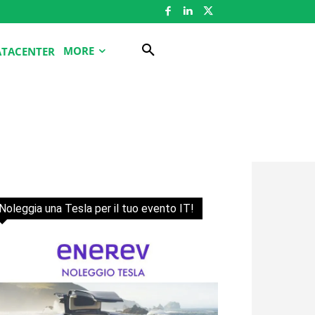
MORE
ATACENTER
Noleggia una Tesla per il tuo evento IT!