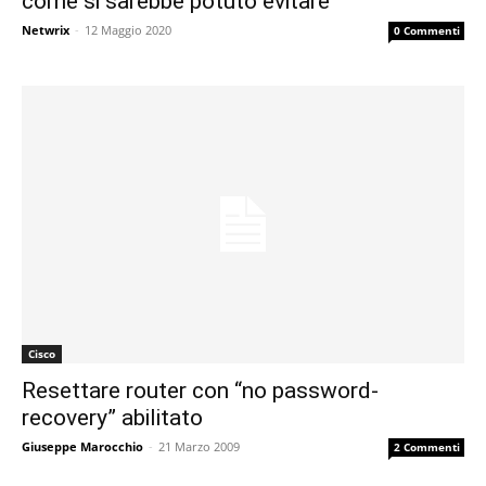
come si sarebbe potuto evitare
Netwrix
-
12 Maggio 2020
0 Commenti
Cisco
Resettare router con “no password-
recovery” abilitato
Giuseppe Marocchio
-
21 Marzo 2009
2 Commenti