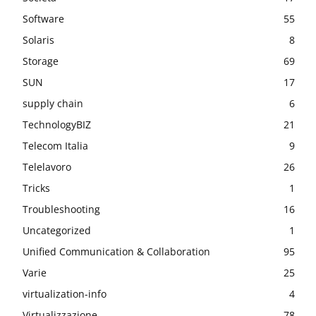
Software
55
Solaris
8
Storage
69
SUN
17
supply chain
6
TechnologyBIZ
21
Telecom Italia
9
Telelavoro
26
Tricks
1
Troubleshooting
16
Uncategorized
1
Unified Communication & Collaboration
95
Varie
25
virtualization-info
4
Virtualizzazione
78