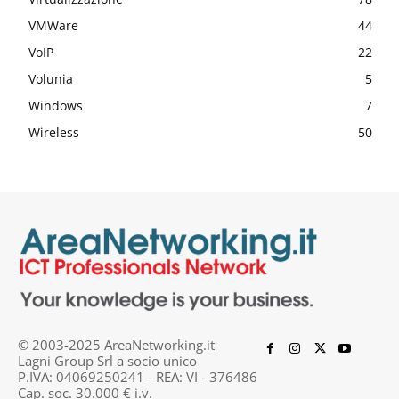
VMWare
44
VoIP
22
Volunia
5
Windows
7
Wireless
50
© 2003-2025 AreaNetworking.it
Lagni Group Srl a socio unico
P.IVA: 04069250241 - REA: VI - 376486
Cap. soc. 30.000 € i.v.