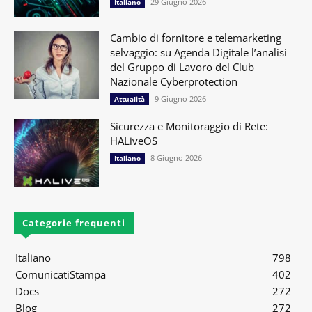
29 Giugno 2026
Italiano
Cambio di fornitore e telemarketing
selvaggio: su Agenda Digitale l’analisi
del Gruppo di Lavoro del Club
Nazionale Cyberprotection
9 Giugno 2026
Attualità
Sicurezza e Monitoraggio di Rete:
HALiveOS
8 Giugno 2026
Italiano
Categorie frequenti
Italiano
798
ComunicatiStampa
402
Docs
272
Blog
272