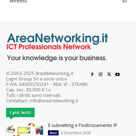
Wireless
50
© 2003-2025 AreaNetworking.it
Lagni Group Srl a socio unico
P.IVA: 04069250241 - REA: VI - 376486
Cap. soc. 30.000 € i.v.
Tutti i diritti sono riservati.
Contattaci:
info@areanetworking.it
I più letti
Il subnetting e l’indirizzamento IP
6 Dicembre 2006
Docs