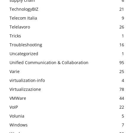
supply chain
6
TechnologyBIZ
21
Telecom Italia
9
Telelavoro
26
Tricks
1
Troubleshooting
16
Uncategorized
1
Unified Communication & Collaboration
95
Varie
25
virtualization-info
4
Virtualizzazione
78
VMWare
44
VoIP
22
Volunia
5
Windows
7