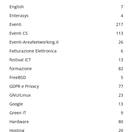
English
7
Enterasys
4
Eventi
217
Eventi CS
113
Eventi-AreaNetworking.it
26
Fatturazione Elettronica
6
festival ICT
13
formazione
82
FreeBSD
5
GDPR e Privacy
77
GNU/Linux
23
Google
13
Green IT
9
Hardware
80
Hosting
20