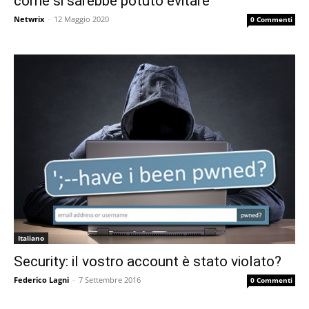
come si sarebbe potuto evitare
Netwrix
-
12 Maggio 2020
0 Commenti
Italiano
Security: il vostro account è stato violato?
Federico Lagni
-
7 Settembre 2016
0 Commenti