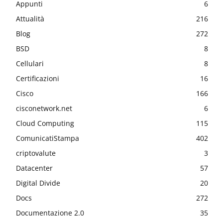
Appunti
6
Attualità
216
Blog
272
BSD
8
Cellulari
8
Certificazioni
16
Cisco
166
cisconetwork.net
6
Cloud Computing
115
ComunicatiStampa
402
criptovalute
3
Datacenter
57
Digital Divide
20
Docs
272
Documentazione 2.0
35