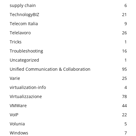
supply chain
6
TechnologyBIZ
21
Telecom Italia
9
Telelavoro
26
Tricks
1
Troubleshooting
16
Uncategorized
1
Unified Communication & Collaboration
95
Varie
25
virtualization-info
4
Virtualizzazione
78
VMWare
44
VoIP
22
Volunia
5
Windows
7