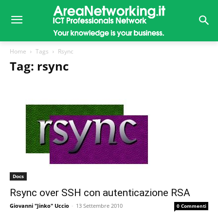
Home
Tags
Rsync
Tag: rsync
Docs
Rsync over SSH con autenticazione RSA
Giovanni "Jinko" Uccio
-
13 Settembre 2010
0 Commenti