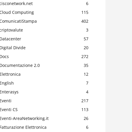
cisconetwork.net
6
Cloud Computing
115
ComunicatiStampa
402
criptovalute
3
Datacenter
57
Digital Divide
20
Docs
272
Documentazione 2.0
35
Elettronica
12
English
7
Enterasys
4
Eventi
217
Eventi CS
113
Eventi-AreaNetworking.it
26
Fatturazione Elettronica
6