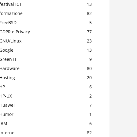
festival ICT
13
formazione
82
FreeBSD
5
GDPR e Privacy
77
GNU/Linux
23
Google
13
Green IT
9
Hardware
80
Hosting
20
HP
6
HP-UX
2
Huawei
7
Humor
1
IBM
6
Internet
82