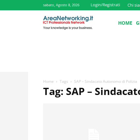
Login/Registrati
Chi si
sabato, Agosto 8, 2026
HOME
G
Home
Tags
SAP – Sindacato Autonomo di Polizia
Tag: SAP – Sindacat