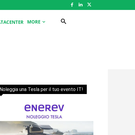
MORE
ATACENTER
Noleggia una Tesla per il tuo evento IT!