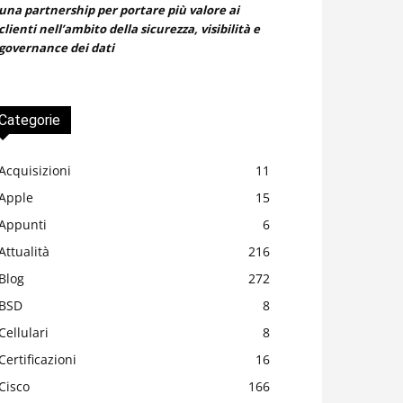
una partnership per portare più valore ai
clienti nell’ambito della sicurezza, visibilità e
governance dei dati
Categorie
Acquisizioni
11
Apple
15
Appunti
6
Attualità
216
Blog
272
BSD
8
Cellulari
8
Certificazioni
16
Cisco
166