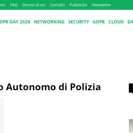
amo
FAQ
Dicono di noi
Contatti
Pubblicità
Newsletter
DPR DAY 2026
NETWORKING
SECURITY
GDPR
CLOUD
D
o Autonomo di Polizia