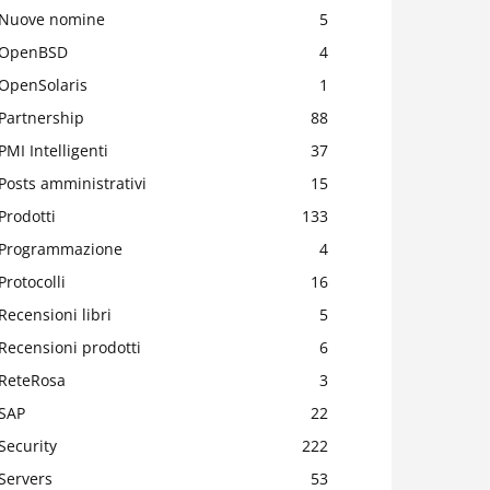
Nuove nomine
5
OpenBSD
4
OpenSolaris
1
Partnership
88
PMI Intelligenti
37
Posts amministrativi
15
Prodotti
133
Programmazione
4
Protocolli
16
Recensioni libri
5
Recensioni prodotti
6
ReteRosa
3
SAP
22
Security
222
Servers
53