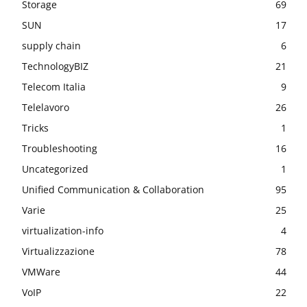
Storage
69
SUN
17
supply chain
6
TechnologyBIZ
21
Telecom Italia
9
Telelavoro
26
Tricks
1
Troubleshooting
16
Uncategorized
1
Unified Communication & Collaboration
95
Varie
25
virtualization-info
4
Virtualizzazione
78
VMWare
44
VoIP
22