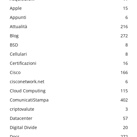
Apple
15
Appunti
6
Attualità
216
Blog
272
BSD
8
Cellulari
8
Certificazioni
16
Cisco
166
cisconetwork.net
6
Cloud Computing
115
ComunicatiStampa
402
criptovalute
3
Datacenter
57
Digital Divide
20
Docs
272