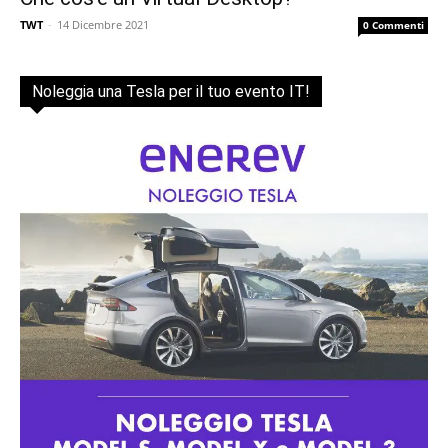
TWT
-
14 Dicembre 2021
0 Commenti
Noleggia una Tesla per il tuo evento IT!