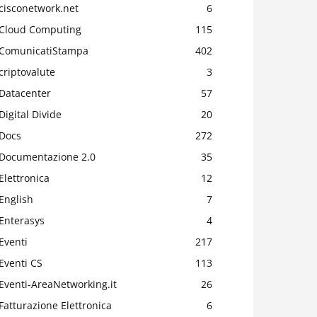
cisconetwork.net
6
Cloud Computing
115
ComunicatiStampa
402
criptovalute
3
Datacenter
57
Digital Divide
20
Docs
272
Documentazione 2.0
35
Elettronica
12
English
7
Enterasys
4
Eventi
217
Eventi CS
113
Eventi-AreaNetworking.it
26
Fatturazione Elettronica
6