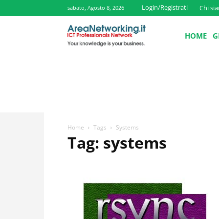
Login/Registrati
Chi si
sabato, Agosto 8, 2026
HOME
G
Home
Tags
Systems
Tag: systems