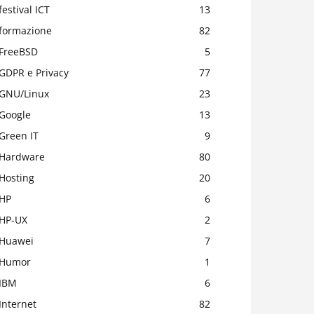
festival ICT
13
formazione
82
FreeBSD
5
GDPR e Privacy
77
GNU/Linux
23
Google
13
Green IT
9
Hardware
80
Hosting
20
HP
6
HP-UX
2
Huawei
7
Humor
1
IBM
6
Internet
82