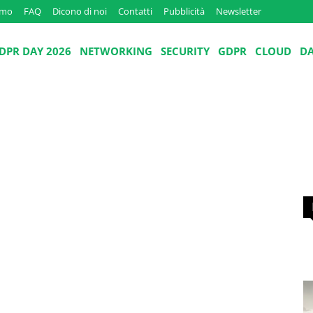
amo
FAQ
Dicono di noi
Contatti
Pubblicità
Newsletter
DPR DAY 2026
NETWORKING
SECURITY
GDPR
CLOUD
D