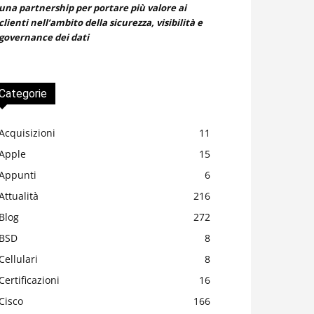
una partnership per portare più valore ai
clienti nell’ambito della sicurezza, visibilità e
governance dei dati
Categorie
Acquisizioni
11
Apple
15
Appunti
6
Attualità
216
Blog
272
BSD
8
Cellulari
8
Certificazioni
16
Cisco
166