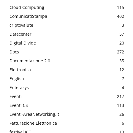
Cloud Computing
115
ComunicatiStampa
402
criptovalute
3
Datacenter
57
Digital Divide
20
Docs
272
Documentazione 2.0
35
Elettronica
12
English
7
Enterasys
4
Eventi
217
Eventi CS
113
Eventi-AreaNetworking.it
26
Fatturazione Elettronica
6
festival ICT
13