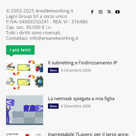
© 2003-2025 AreaNetworking.it
Lagni Group Srl a socio unico
P.IVA: 04069250241 - REA: VI - 376486
Cap. soc. 30.000 € i.v.
Tutti i diritti sono riservati.
Contattaci:
info@areanetworking.it
I più letti
Il subnetting e l’indirizzamento IP
6 Dicembre 2006
Docs
La netmask spiegata a mia figlia
6 Dicembre 2006
Docs
Inarrestabile 7Layers: per il terzo anno