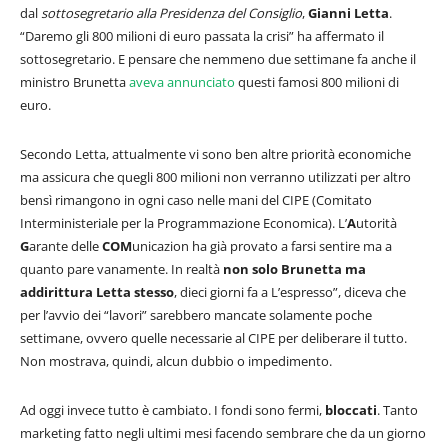
dal
sottosegretario alla Presidenza del Consiglio
,
Gianni Letta
.
“Daremo gli 800 milioni di euro passata la crisi” ha affermato il
sottosegretario. E pensare che nemmeno due settimane fa anche il
ministro Brunetta
aveva annunciato
questi famosi 800 milioni di
euro.
Secondo Letta, attualmente vi sono ben altre priorità economiche
ma assicura che quegli 800 milioni non verranno utilizzati per altro
bensì rimangono in ogni caso nelle mani del CIPE (Comitato
Interministeriale per la Programmazione Economica). L’
A
utorità
G
arante delle
COM
unicazion ha già provato a farsi sentire ma a
quanto pare vanamente. In realtà
non solo Brunetta ma
addirittura Letta stesso
, dieci giorni fa a L’espresso”, diceva che
per l’avvio dei “lavori” sarebbero mancate solamente poche
settimane, ovvero quelle necessarie al CIPE per deliberare il tutto.
Non mostrava, quindi, alcun dubbio o impedimento.
Ad oggi invece tutto è cambiato. I fondi sono fermi,
bloccati
. Tanto
marketing fatto negli ultimi mesi facendo sembrare che da un giorno