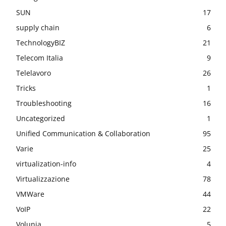
SUN
17
supply chain
6
TechnologyBIZ
21
Telecom Italia
9
Telelavoro
26
Tricks
1
Troubleshooting
16
Uncategorized
1
Unified Communication & Collaboration
95
Varie
25
virtualization-info
4
Virtualizzazione
78
VMWare
44
VoIP
22
Volunia
5