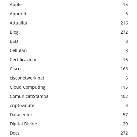
Apple
15
Appunti
6
Attualità
216
Blog
272
BSD
8
Cellulari
8
Certificazioni
16
Cisco
166
cisconetwork.net
6
Cloud Computing
115
ComunicatiStampa
402
criptovalute
3
Datacenter
57
Digital Divide
20
Docs
272