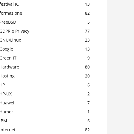
festival ICT
13
formazione
82
FreeBSD
5
GDPR e Privacy
77
GNU/Linux
23
Google
13
Green IT
9
Hardware
80
Hosting
20
HP
6
HP-UX
2
Huawei
7
Humor
1
IBM
6
Internet
82