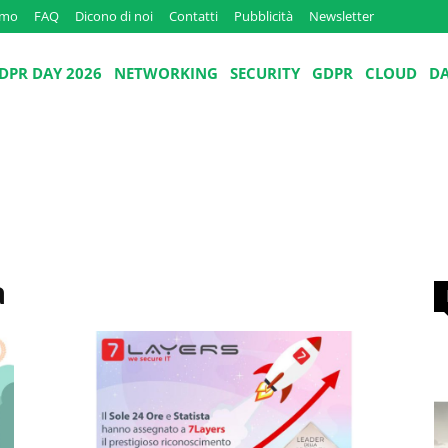
amo
FAQ
Dicono di noi
Contatti
Pubblicità
Newsletter
DPR DAY 2026
NETWORKING
SECURITY
GDPR
CLOUD
D
a