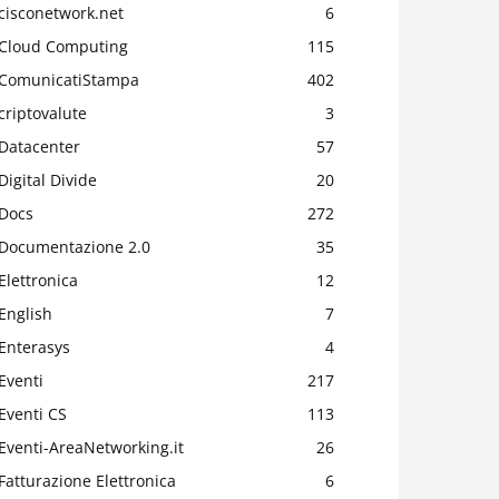
cisconetwork.net
6
Cloud Computing
115
ComunicatiStampa
402
criptovalute
3
Datacenter
57
Digital Divide
20
Docs
272
Documentazione 2.0
35
Elettronica
12
English
7
Enterasys
4
Eventi
217
Eventi CS
113
Eventi-AreaNetworking.it
26
Fatturazione Elettronica
6