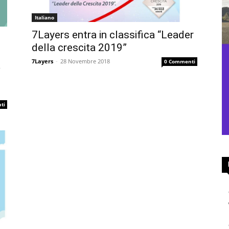
Italiano
7Layers entra in classifica “Leader
della crescita 2019”
7Layers
-
28 Novembre 2018
0 Commenti
a
ti