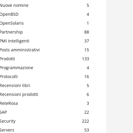
Nuove nomine
5
OpenBSD
4
OpenSolaris
1
Partnership
88
PMI Intelligenti
37
Posts amministrativi
15
Prodotti
133
Programmazione
4
Protocolli
16
Recensioni libri
5
Recensioni prodotti
6
ReteRosa
3
SAP
22
Security
222
Servers
53