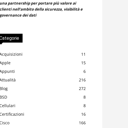
una partnership per portare più valore ai
clienti nell’ambito della sicurezza, visibilità e
governance dei dati
Categorie
Acquisizioni
11
Apple
15
Appunti
6
Attualità
216
Blog
272
BSD
8
Cellulari
8
Certificazioni
16
Cisco
166