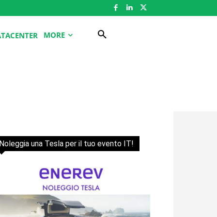
MORE
ATACENTER
Noleggia una Tesla per il tuo evento IT!