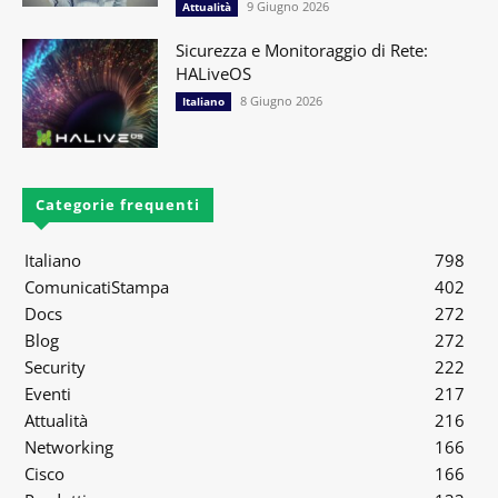
9 Giugno 2026
Attualità
Sicurezza e Monitoraggio di Rete:
HALiveOS
8 Giugno 2026
Italiano
Categorie frequenti
Italiano
798
ComunicatiStampa
402
Docs
272
Blog
272
Security
222
Eventi
217
Attualità
216
Networking
166
Cisco
166