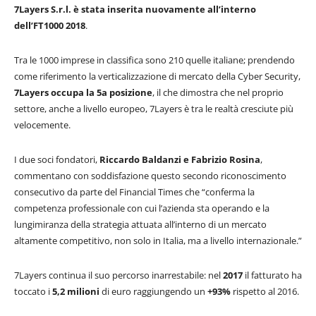
7Layers S.r.l. è stata inserita nuovamente all’interno
dell’FT1000 2018
.
Tra le 1000 imprese in classifica sono 210 quelle italiane; prendendo
come riferimento la verticalizzazione di mercato della Cyber Security,
7Layers occupa la 5a posizione
, il che dimostra che nel proprio
settore, anche a livello europeo, 7Layers è tra le realtà cresciute più
velocemente.
I due soci fondatori,
Riccardo Baldanzi e Fabrizio Rosina
,
commentano con soddisfazione questo secondo riconoscimento
consecutivo da parte del Financial Times che “conferma la
competenza professionale con cui l’azienda sta operando e la
lungimiranza della strategia attuata all’interno di un mercato
altamente competitivo, non solo in Italia, ma a livello internazionale.”
7Layers continua il suo percorso inarrestabile: nel
2017
il fatturato ha
toccato i
5,2 milioni
di euro raggiungendo un
+93%
rispetto al 2016.