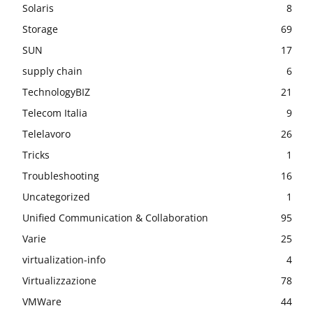
Solaris
8
Storage
69
SUN
17
supply chain
6
TechnologyBIZ
21
Telecom Italia
9
Telelavoro
26
Tricks
1
Troubleshooting
16
Uncategorized
1
Unified Communication & Collaboration
95
Varie
25
virtualization-info
4
Virtualizzazione
78
VMWare
44