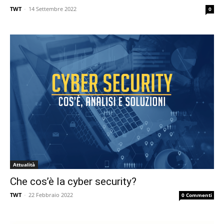
TWT
-
14 Settembre 2022
0
Attualità
Che cos’è la cyber security?
TWT
-
22 Febbraio 2022
0 Commenti