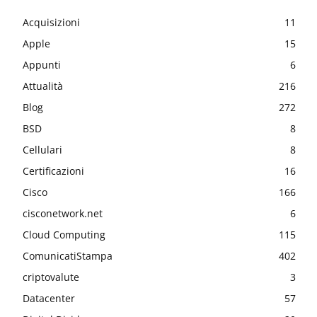
Acquisizioni
11
Apple
15
Appunti
6
Attualità
216
Blog
272
BSD
8
Cellulari
8
Certificazioni
16
Cisco
166
cisconetwork.net
6
Cloud Computing
115
ComunicatiStampa
402
criptovalute
3
Datacenter
57