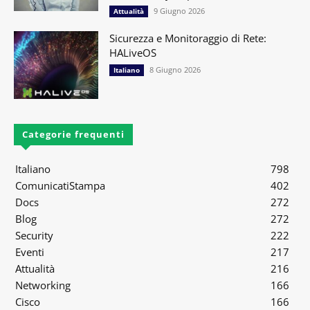
9 Giugno 2026
Attualità
Sicurezza e Monitoraggio di Rete:
HALiveOS
8 Giugno 2026
Italiano
Categorie frequenti
Italiano
798
ComunicatiStampa
402
Docs
272
Blog
272
Security
222
Eventi
217
Attualità
216
Networking
166
Cisco
166