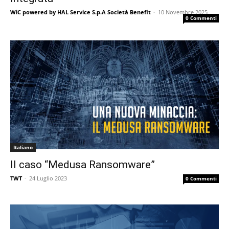
WiC powered by HAL Service S.p.A Società Benefit
-
10 Novembre 2025
0 Commenti
Italiano
Il caso “Medusa Ransomware”
TWT
-
24 Luglio 2023
0 Commenti