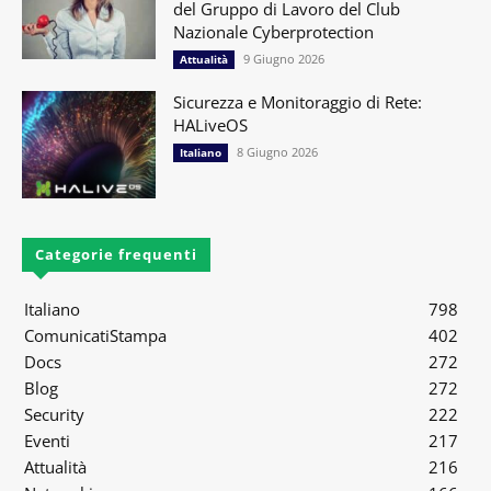
del Gruppo di Lavoro del Club
Nazionale Cyberprotection
9 Giugno 2026
Attualità
Sicurezza e Monitoraggio di Rete:
HALiveOS
8 Giugno 2026
Italiano
Categorie frequenti
Italiano
798
ComunicatiStampa
402
Docs
272
Blog
272
Security
222
Eventi
217
Attualità
216