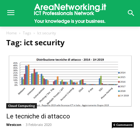
Home
Tags
Ict security
Tag: ict security
Cloud Computing
Le tecniche di attacco
Westcon
-
3 Febbraio 2020
0 Commenti