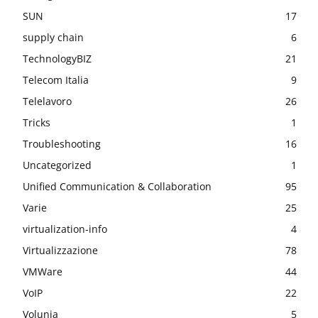
SUN
17
supply chain
6
TechnologyBIZ
21
Telecom Italia
9
Telelavoro
26
Tricks
1
Troubleshooting
16
Uncategorized
1
Unified Communication & Collaboration
95
Varie
25
virtualization-info
4
Virtualizzazione
78
VMWare
44
VoIP
22
Volunia
5