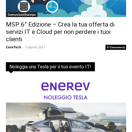
ComunicatiStampa
MSP 6° Edizione – Crea la tua offerta di
servizi IT e Cloud per non perdere i tuoi
clienti
CoreTech
-
5 Aprile 2017
0 Commenti
Noleggia una Tesla per il tuo evento IT!