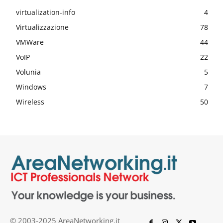
virtualization-info
4
Virtualizzazione
78
VMWare
44
VoIP
22
Volunia
5
Windows
7
Wireless
50
© 2003-2025 AreaNetworking.it