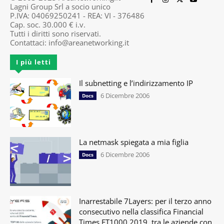
Lagni Group Srl a socio unico
P.IVA: 04069250241 - REA: VI - 376486
Cap. soc. 30.000 € i.v.
Tutti i diritti sono riservati.
Contattaci:
info@areanetworking.it
I più letti
Il subnetting e l’indirizzamento IP
6 Dicembre 2006
Docs
La netmask spiegata a mia figlia
6 Dicembre 2006
Docs
Inarrestabile 7Layers: per il terzo anno
consecutivo nella classifica Financial
Times FT1000 2019, tra le aziende con