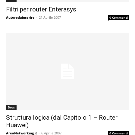
Filtri per router Enterasys
Autoredainserire
-
21 Aprile 2007
0 Commenti
Docs
Struttura logica (dal Capitolo 1 – Router
Huawei)
AreaNetworking.it
-
6 Aprile 2007
0 Commenti