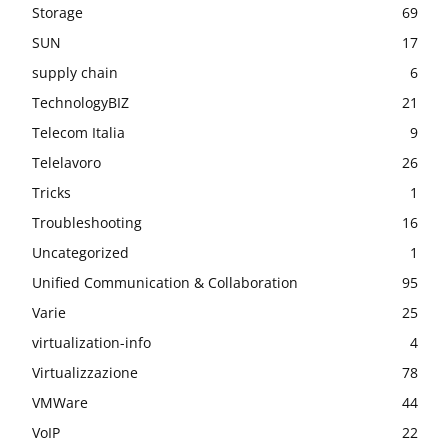
Storage
69
SUN
17
supply chain
6
TechnologyBIZ
21
Telecom Italia
9
Telelavoro
26
Tricks
1
Troubleshooting
16
Uncategorized
1
Unified Communication & Collaboration
95
Varie
25
virtualization-info
4
Virtualizzazione
78
VMWare
44
VoIP
22