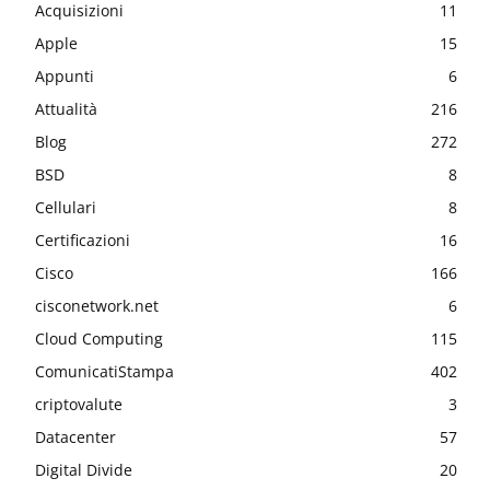
Acquisizioni
11
Apple
15
Appunti
6
Attualità
216
Blog
272
BSD
8
Cellulari
8
Certificazioni
16
Cisco
166
cisconetwork.net
6
Cloud Computing
115
ComunicatiStampa
402
criptovalute
3
Datacenter
57
Digital Divide
20