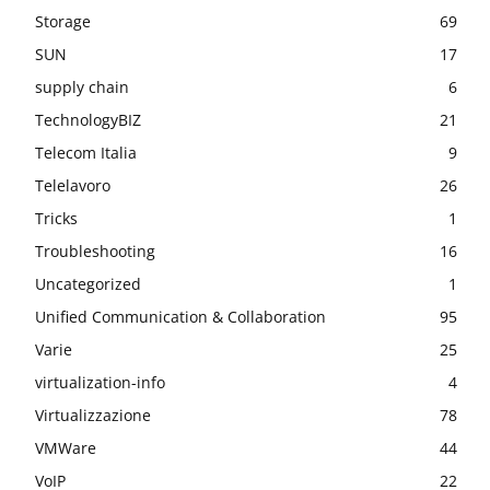
Storage
69
SUN
17
supply chain
6
TechnologyBIZ
21
Telecom Italia
9
Telelavoro
26
Tricks
1
Troubleshooting
16
Uncategorized
1
Unified Communication & Collaboration
95
Varie
25
virtualization-info
4
Virtualizzazione
78
VMWare
44
VoIP
22