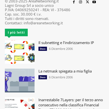
© 2003-2025 AreaNetworking.it
Lagni Group Srl a socio unico
P.IVA: 04069250241 - REA: VI - 376486
Cap. soc. 30.000 € i.v.
Tutti i diritti sono riservati.
Contattaci:
info@areanetworking.it
I più letti
Il subnetting e l’indirizzamento IP
6 Dicembre 2006
Docs
La netmask spiegata a mia figlia
6 Dicembre 2006
Docs
Inarrestabile 7Layers: per il terzo anno
consecutivo nella classifica Financial