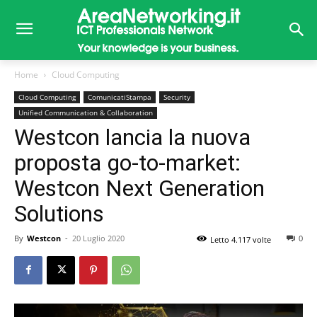
Home
Cloud Computing
Cloud Computing
ComunicatiStampa
Security
Unified Communication & Collaboration
Westcon lancia la nuova
proposta go-to-market:
Westcon Next Generation
Solutions
By
Westcon
-
20 Luglio 2020
0
Letto 4.117 volte