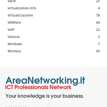
Varie
25
virtualization-info
4
Virtualizzazione
78
VMWare
44
VoIP
22
Volunia
5
Windows
7
Wireless
50