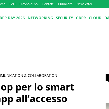
iamo
FAQ
Dicono di noi
Contatti
Pubblicità
Newsletter
DPR DAY 2026
NETWORKING
SECURITY
GDPR
CLOUD
D
MMUNICATION & COLLABORATION
op per lo smart
app all’accesso