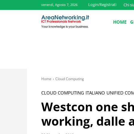
Login/Registrati
Chi s
venerdì, Agosto 7, 2026
HOME
G
Home
Cloud Computing
CLOUD COMPUTING
ITALIANO
UNIFIED CO
Westcon one sh
working, dalle 