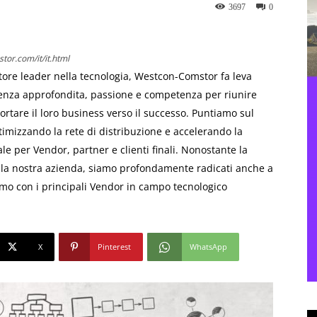
3697
0
or.com/it/it.html
utore leader nella tecnologia, Westcon-Comstor fa leva
enza approfondita, passione e competenza per riunire
rtare il loro business verso il successo. Puntiamo sul
timizzando la rete di distribuzione e accelerando la
le per Vendor, partner e clienti finali. Nonostante la
lla nostra azienda, siamo profondamente radicati anche a
iamo con i principali Vendor in campo tecnologico
X
Pinterest
WhatsApp