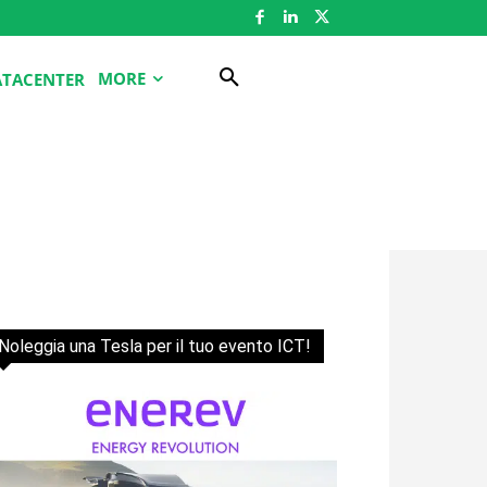
MORE
ATACENTER
Noleggia una Tesla per il tuo evento ICT!