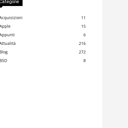
Categorie
Acquisizioni
11
Apple
15
Appunti
6
Attualità
216
Blog
272
BSD
8