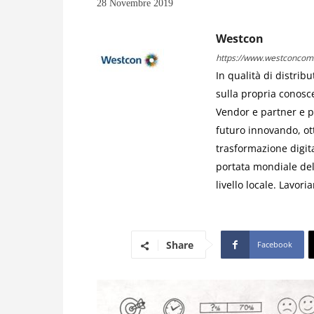
28 Novembre 2019
Westcon
https://www.westconcomst
In qualità di distrib
sulla propria conosc
Vendor e partner e po
futuro innovando, ot
trasformazione digita
portata mondiale de
livello locale. Lavor
Share
Facebook