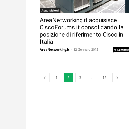
Acquisizioni
AreaNetworking.it acquisisce
CiscoForums.it consolidando la
posizione di riferimento Cisco in
Italia
AreaNetworking.it
-
12 Gennaio 2015
0 Commen
...
1
2
3
15