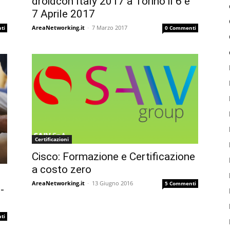
droidcon Italy 2017 a Torino il 6 e
7 Aprile 2017
AreaNetworking.it
-
7 Marzo 2017
ti
0 Commenti
Certificazioni
Cisco: Formazione e Certificazione
a costo zero
AreaNetworking.it
-
13 Giugno 2016
5 Commenti
-
ti