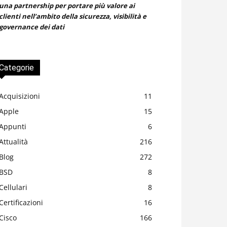
una partnership per portare più valore ai
clienti nell’ambito della sicurezza, visibilità e
governance dei dati
Categorie
Acquisizioni
11
Apple
15
Appunti
6
Attualità
216
Blog
272
BSD
8
Cellulari
8
Certificazioni
16
Cisco
166