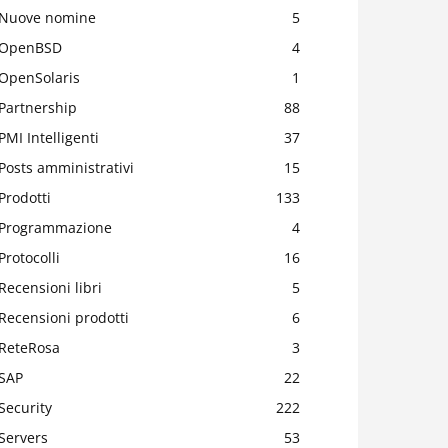
Nuove nomine
5
OpenBSD
4
OpenSolaris
1
Partnership
88
PMI Intelligenti
37
Posts amministrativi
15
Prodotti
133
Programmazione
4
Protocolli
16
Recensioni libri
5
Recensioni prodotti
6
ReteRosa
3
SAP
22
Security
222
Servers
53