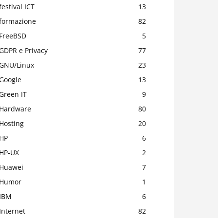
festival ICT
13
formazione
82
FreeBSD
5
GDPR e Privacy
77
GNU/Linux
23
Google
13
Green IT
9
Hardware
80
Hosting
20
HP
6
HP-UX
2
Huawei
7
Humor
1
IBM
6
Internet
82