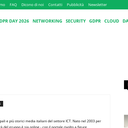
amo
FAQ
Dicono di noi
Contatti
Pubblicità
Newsletter
DPR DAY 2026
NETWORKING
SECURITY
GDPR
CLOUD
D
S
pali e più storici media italiani del settore ICT. Nato nel 2003 per
tà del gruppo è sia online - con il portale rivolto a figure