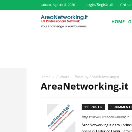
Login/Registrati
Chi si
sabato, Agosto 8, 2026
HOME
G
Home
Authors
Posts by AreaNetworking.it
AreaNetworking.it
211 POSTS
1 COMMENT
https://www.areanetworking.it
AreaNetworking.it è tra i princi
opera di Federico Lagni, l'attivi