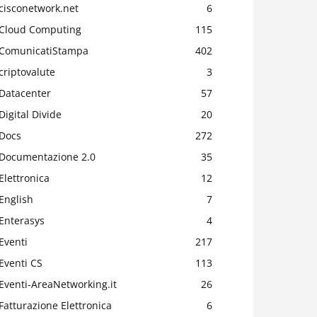
cisconetwork.net
6
Cloud Computing
115
ComunicatiStampa
402
criptovalute
3
Datacenter
57
Digital Divide
20
Docs
272
Documentazione 2.0
35
Elettronica
12
English
7
Enterasys
4
Eventi
217
Eventi CS
113
Eventi-AreaNetworking.it
26
Fatturazione Elettronica
6