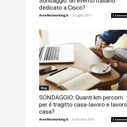
Sondaggio: un evento italiano
dedicato a Cisco?
AreaNetworking.it
-
2 Luglio 2017
5 Commen
Blog
SONDAGGIO: Quanti km percorri
per il tragitto casa-lavoro e lavoro
casa?
AreaNetworking.it
-
6 Ottobre 2016
2 Commen