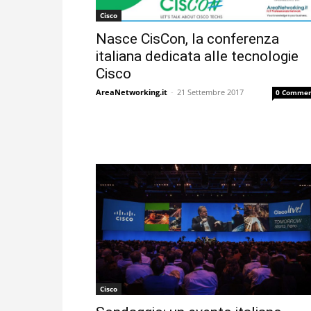
Cisco
Nasce CisCon, la conferenza
italiana dedicata alle tecnologie
Cisco
AreaNetworking.it
-
21 Settembre 2017
0 Commen
Cisco