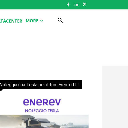
MORE
ATACENTER
Noleggia una Tesla per il tuo evento IT!