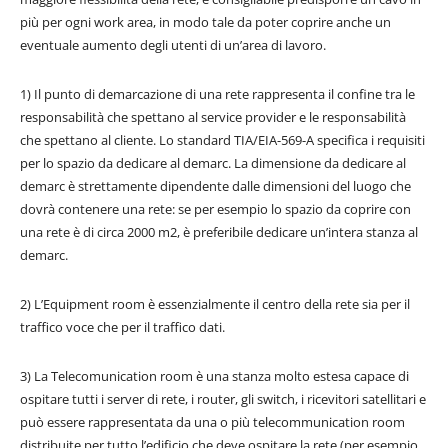
più per ogni work area, in modo tale da poter coprire anche un
eventuale aumento degli utenti di un’area di lavoro.
1) Il punto di demarcazione di una rete rappresenta il confine tra le
responsabilità che spettano al service provider e le responsabilità
che spettano al cliente. Lo standard TIA/EIA-569-A specifica i requisiti
per lo spazio da dedicare al demarc. La dimensione da dedicare al
demarc è strettamente dipendente dalle dimensioni del luogo che
dovrà contenere una rete: se per esempio lo spazio da coprire con
una rete è di circa 2000 m2, è preferibile dedicare un’intera stanza al
demarc.
2) L’Equipment room è essenzialmente il centro della rete sia per il
traffico voce che per il traffico dati.
3) La Telecomunication room è una stanza molto estesa capace di
ospitare tutti i server di rete, i router, gli switch, i ricevitori satellitari e
può essere rappresentata da una o più telecommunication room
distribuite per tutto l’edificio che deve ospitare la rete (per esempio