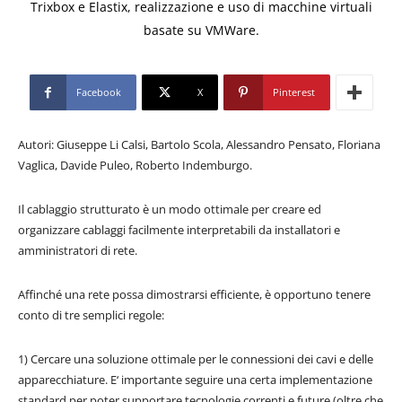
Trixbox e Elastix, realizzazione e uso di macchine virtuali
basate su VMWare.
Facebook
X
Pinterest
Autori: Giuseppe Li Calsi, Bartolo Scola, Alessandro Pensato, Floriana
Vaglica, Davide Puleo, Roberto Indemburgo.
Il cablaggio strutturato è un modo ottimale per creare ed
organizzare cablaggi facilmente interpretabili da installatori e
amministratori di rete.
Affinché una rete possa dimostrarsi efficiente, è opportuno tenere
conto di tre semplici regole:
1) Cercare una soluzione ottimale per le connessioni dei cavi e delle
apparecchiature. E‘ importante seguire una certa implementazione
standard per poter supportare tecnologie correnti e future (oltre che