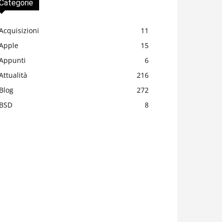
Categorie
Acquisizioni
11
Apple
15
Appunti
6
Attualità
216
Blog
272
BSD
8