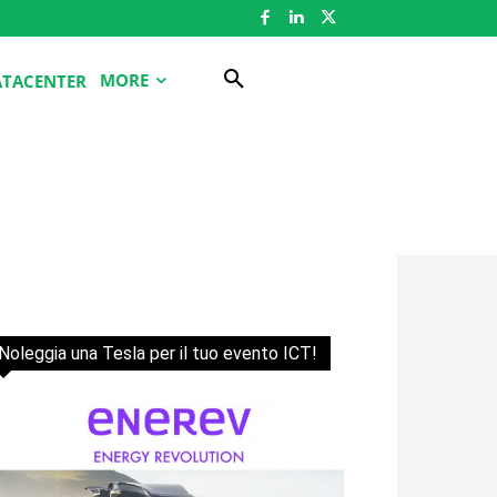
MORE
ATACENTER
Noleggia una Tesla per il tuo evento ICT!