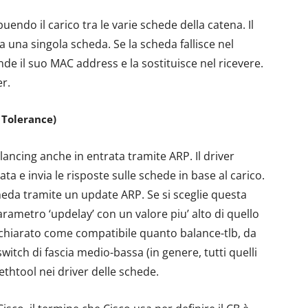
buendo il carico tra le varie schede della catena. Il
da una singola scheda. Se la scheda fallisce nel
rende il suo MAC address e la sostituisce nel ricevere.
er.
 Tolerance)
ancing anche in entrata tramite ARP. Il driver
ta e invia le risposte sulle schede in base al carico.
cheda tramite un update ARP. Se si sceglie questa
arametro ‘updelay’ con un valore piu’ alto di quello
ichiarato come compatibile quanto balance-tlb, da
itch di fascia medio-bassa (in genere, tutti quelli
thtool nei driver delle schede.