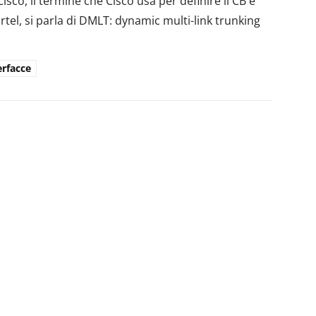
isco, il termine che Cisco usa per definire il CB è
tel, si parla di DMLT: dynamic multi-link trunking
erfacce