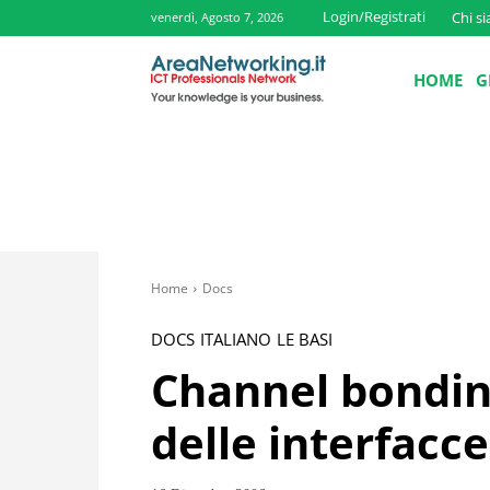
Login/Registrati
Chi s
venerdì, Agosto 7, 2026
HOME
G
Home
Docs
DOCS
ITALIANO
LE BASI
Channel bonding
delle interfacce