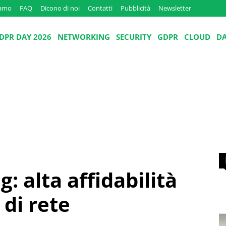
iamo
FAQ
Dicono di noi
Contatti
Pubblicità
Newsletter
DPR DAY 2026
NETWORKING
SECURITY
GDPR
CLOUD
D
: alta affidabilità
 di rete