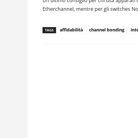
Un ultimo consiglio per chi usa apparati C
Etherchannel, mentre per gli switches Nor
affidabilità
channel bonding
int
TAGS