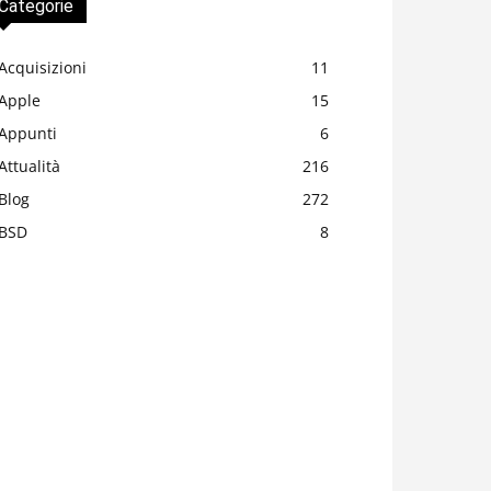
Categorie
Acquisizioni
11
Apple
15
Appunti
6
Attualità
216
Blog
272
BSD
8