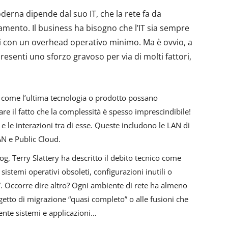
erna dipende dal suo IT, che la rete fa da
idamento. Il business ha bisogno che l’IT sia sempre
dali con un overhead operativo minimo. Ma è ovvio, a
esenti uno sforzo gravoso per via di molti fattori,
i come l’ultima tecnologia o prodotto possano
are il fatto che la complessità è spesso imprescindibile!
 le interazioni tra di esse. Queste includono le LAN di
AN e Public Cloud.
og, Terry Slattery ha descritto il debito tecnico come
sistemi operativi obsoleti, configurazioni inutili o
”. Occorre dire altro? Ogni ambiente di rete ha almeno
tto di migrazione “quasi completo” o alle fusioni che
nte sistemi e applicazioni…