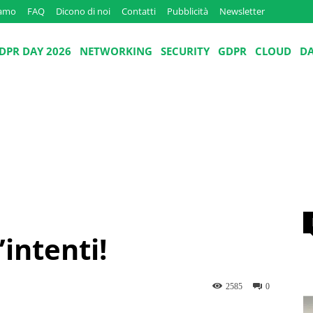
iamo
FAQ
Dicono di noi
Contatti
Pubblicità
Newsletter
DPR DAY 2026
NETWORKING
SECURITY
GDPR
CLOUD
D
intenti!
2585
0