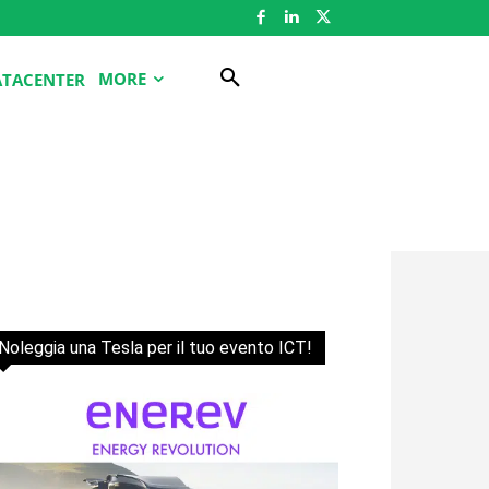
MORE
ATACENTER
Noleggia una Tesla per il tuo evento ICT!