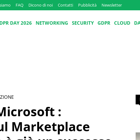
 siamo
FAQ
Dicono di noi
Contatti
Pubblicità
Newsletter
DPR DAY 2026
NETWORKING
SECURITY
GDPR
CLOUD
D
AZIONE
icrosoft :
l Marketplace