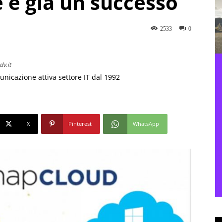
 è già un successo
2533
0
v.it
unicazione attiva settore IT dal 1992
X
Pinterest
WhatsApp