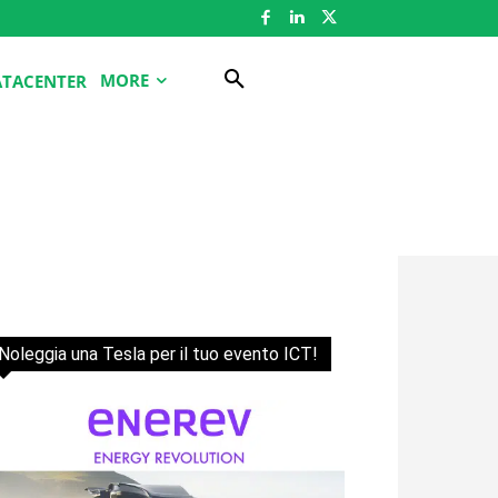
MORE
ATACENTER
Noleggia una Tesla per il tuo evento ICT!