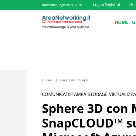
Login/Registrati
Chi
domenica, Agosto 9, 2026
HOME
G
Home
ComunicatiStampa
COMUNICATISTAMPA
STORAGE
VIRTUALIZZ
Sphere 3D con M
SnapCLOUD™ su