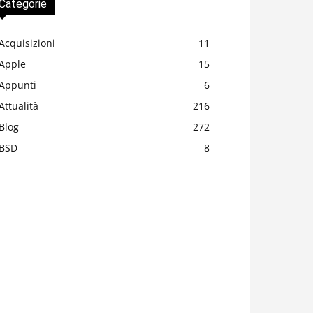
Categorie
Acquisizioni
11
Apple
15
Appunti
6
Attualità
216
Blog
272
BSD
8