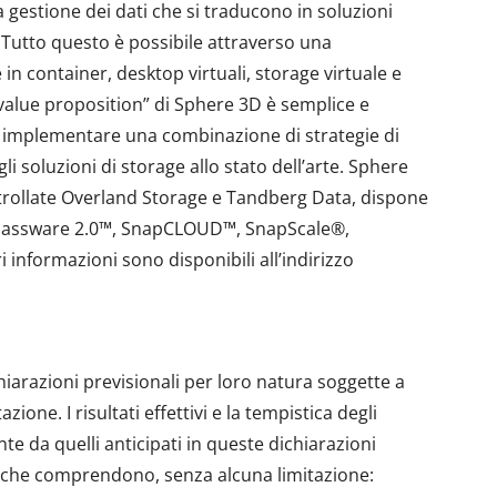
a gestione dei dati che si traducono in soluzioni
i. Tutto questo è possibile attraverso una
in container, desktop virtuali, storage virtuale e
“value proposition” di Sphere 3D è semplice e
di implementare una combinazione di strategie di
li soluzioni di storage allo stato dell’arte. Sphere
trollate Overland Storage e Tandberg Data, dispone
i Glassware 2.0™, SnapCLOUD™, SnapScale®,
nformazioni sono disponibili all’indirizzo
arazioni previsionali per loro natura soggette a
tazione. I risultati effettivi e la tempistica degli
e da quelli anticipati in queste dichiarazioni
ze che comprendono, senza alcuna limitazione: