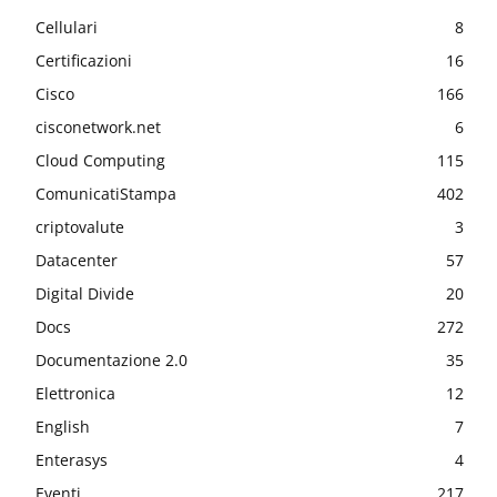
Cellulari
8
Certificazioni
16
Cisco
166
cisconetwork.net
6
Cloud Computing
115
ComunicatiStampa
402
criptovalute
3
Datacenter
57
Digital Divide
20
Docs
272
Documentazione 2.0
35
Elettronica
12
English
7
Enterasys
4
Eventi
217