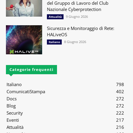
del Gruppo di Lavoro del Club
Nazionale Cyberprotection
9 Giugno 2026
Attualità
Sicurezza e Monitoraggio di Rete:
HALiveOS
8 Giugno 2026
Italiano
Categorie frequenti
Italiano
798
ComunicatiStampa
402
Docs
272
Blog
272
Security
222
Eventi
217
Attualità
216