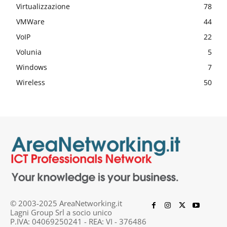
Virtualizzazione
78
VMWare
44
VoIP
22
Volunia
5
Windows
7
Wireless
50
© 2003-2025 AreaNetworking.it
Lagni Group Srl a socio unico
P.IVA: 04069250241 - REA: VI - 376486