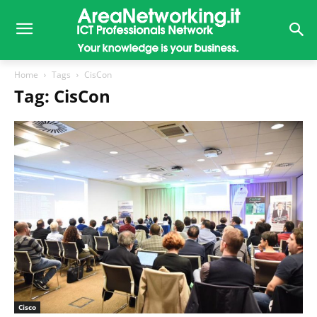
Home
Tags
CisCon
Tag: CisCon
Cisco