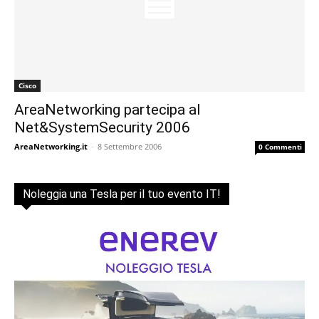
Cisco
AreaNetworking partecipa al
Net&SystemSecurity 2006
AreaNetworking.it
-
8 Settembre 2006
0 Commenti
Noleggia una Tesla per il tuo evento IT!