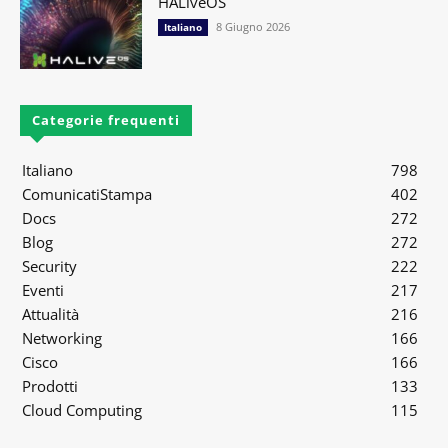
HALiveOS
8 Giugno 2026
Italiano
Categorie frequenti
Italiano
798
ComunicatiStampa
402
Docs
272
Blog
272
Security
222
Eventi
217
Attualità
216
Networking
166
Cisco
166
Prodotti
133
Cloud Computing
115