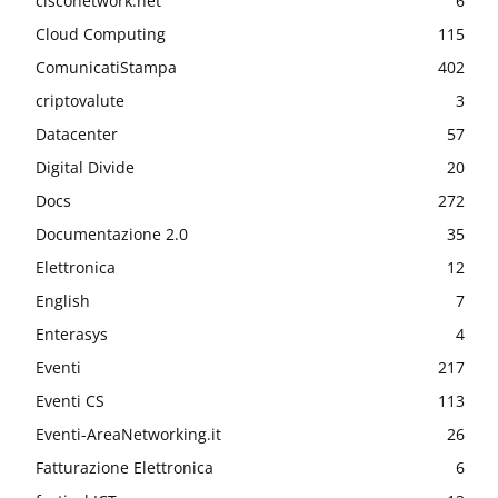
cisconetwork.net
6
Cloud Computing
115
ComunicatiStampa
402
criptovalute
3
Datacenter
57
Digital Divide
20
Docs
272
Documentazione 2.0
35
Elettronica
12
English
7
Enterasys
4
Eventi
217
Eventi CS
113
Eventi-AreaNetworking.it
26
Fatturazione Elettronica
6