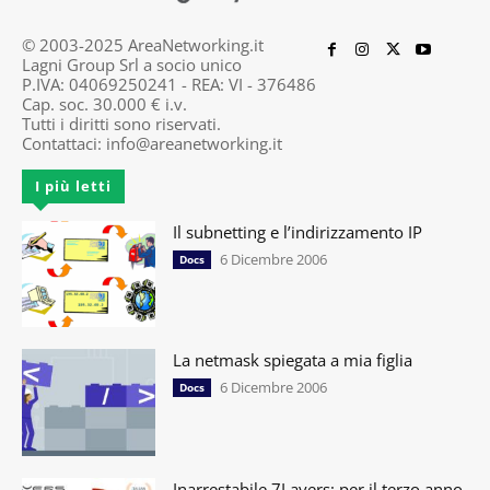
© 2003-2025 AreaNetworking.it
Lagni Group Srl a socio unico
P.IVA: 04069250241 - REA: VI - 376486
Cap. soc. 30.000 € i.v.
Tutti i diritti sono riservati.
Contattaci:
info@areanetworking.it
I più letti
Il subnetting e l’indirizzamento IP
6 Dicembre 2006
Docs
La netmask spiegata a mia figlia
6 Dicembre 2006
Docs
Inarrestabile 7Layers: per il terzo anno