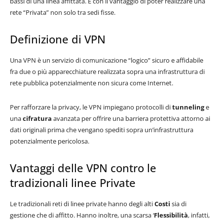
bassi di una linea affittata. E con il vantaggio di poter realizzare una
rete “Privata” non solo tra sedi fisse.
Definizione di VPN
Una VPN è un servizio di comunicazione “logico” sicuro e affidabile
fra due o più apparecchiature realizzata sopra una infrastruttura di
rete pubblica potenzialmente non sicura come Internet.
Per rafforzare la privacy, le VPN impiegano protocolli di
tunneling
e
una
cifratura
avanzata per offrire una barriera protettiva attorno ai
dati originali prima che vengano spediti sopra un’infrastruttura
potenzialmente pericolosa.
Vantaggi delle VPN contro le
tradizionali linee Private
Le tradizionali reti di linee private hanno degli alti
Costi
sia di
gestione che di affitto. Hanno inoltre, una scarsa ‘
Flessibilità
, infatti,