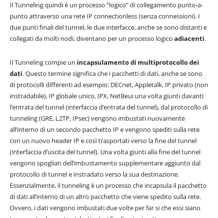
Il Tunneling quindi è un processo “logico” di collegamento punto-a-
punto attraverso una rete IP connectionless (senza connessioni). I
due punti finali del tunnel, le due interfacce, anche se sono distanti e
collegati da molti nodi, diventano per un processo logico
adiacenti
.
Il Tunneling compie un
incapsulamento di multiprotocollo dei
dati
. Questo termine significa che i pacchetti di dati, anche se sono
di protocolli differenti ad esempio: DECnet, Appletalk, IP privato (non
instradabile), IP globale unico, IPX, NetBeui una volta giunti davanti
l’entrata del tunnel (interfaccia d’entrata del tunnel), dal protocollo di
tunneling (GRE, L2TP, IPsec) vengono imbustati nuovamente
all’interno di un secondo pacchetto IP e vengono spediti sulla rete
con un nuovo header IP e così trasportati verso la fine del tunnel
(interfaccia d’uscita del tunnel). Una volta giunti alla fine del tunnel
vengono spogliati dell’imbustamento supplementare aggiunto dal
protocollo di tunnel e instradato verso la sua destinazione.
Essenzialmente, il tunneling è un processo che incapsula il pacchetto
di dati all’interno di un altro pacchetto che viene spedito sulla rete.
Ovvero, i dati vengono imbustati due volte per far si che essi siano