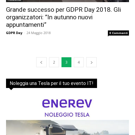
Grande successo per GDPR Day 2018. Gli
organizzatori: ”In autunno nuovi
appuntamenti”
GDPR Day
-
24 Maggio 2018
0 Commenti
2
3
4
Noleggia una Tesla per il tuo evento IT!