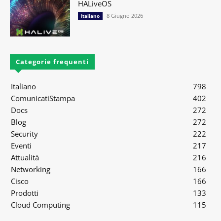
HALiveOS
8 Giugno 2026
Italiano
Categorie frequenti
Italiano
798
ComunicatiStampa
402
Docs
272
Blog
272
Security
222
Eventi
217
Attualità
216
Networking
166
Cisco
166
Prodotti
133
Cloud Computing
115