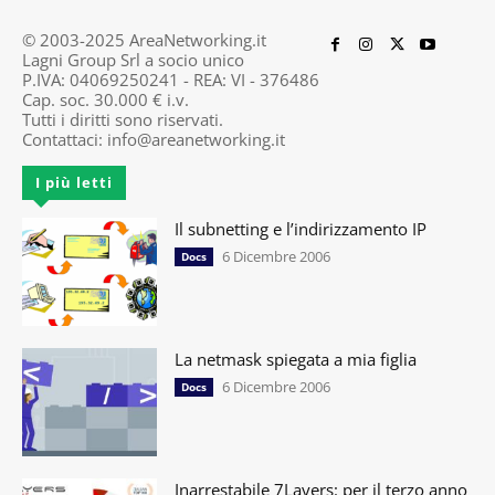
© 2003-2025 AreaNetworking.it
Lagni Group Srl a socio unico
P.IVA: 04069250241 - REA: VI - 376486
Cap. soc. 30.000 € i.v.
Tutti i diritti sono riservati.
Contattaci:
info@areanetworking.it
I più letti
Il subnetting e l’indirizzamento IP
6 Dicembre 2006
Docs
La netmask spiegata a mia figlia
6 Dicembre 2006
Docs
Inarrestabile 7Layers: per il terzo anno