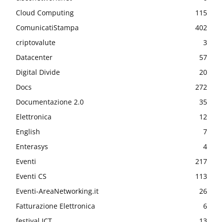
Cloud Computing
115
ComunicatiStampa
402
criptovalute
3
Datacenter
57
Digital Divide
20
Docs
272
Documentazione 2.0
35
Elettronica
12
English
7
Enterasys
4
Eventi
217
Eventi CS
113
Eventi-AreaNetworking.it
26
Fatturazione Elettronica
6
festival ICT
13