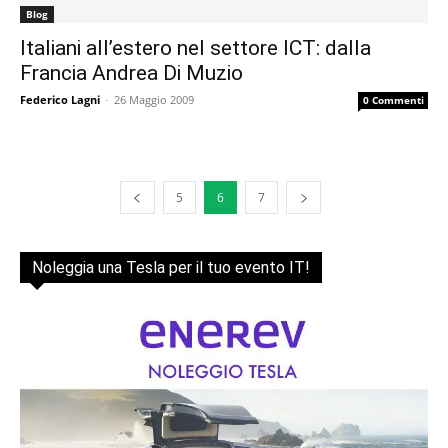
Blog
Italiani all’estero nel settore ICT: dalla
Francia Andrea Di Muzio
Federico Lagni
-
26 Maggio 2009
0 Commenti
5
6
7
Noleggia una Tesla per il tuo evento IT!