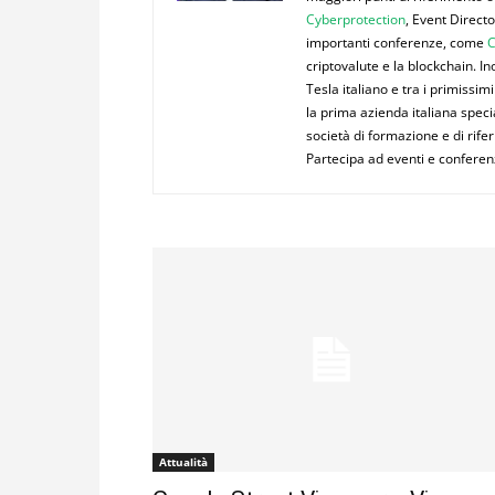
Cyberprotection
, Event Direct
importanti conferenze, come
C
criptovalute e la blockchain. I
Tesla italiano e tra i primiss
la prima azienda italiana speci
società di formazione e di rifer
Partecipa ad eventi e confere
Attualità