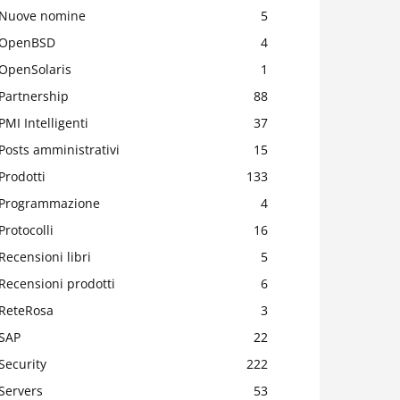
Nuove nomine
5
OpenBSD
4
OpenSolaris
1
Partnership
88
PMI Intelligenti
37
Posts amministrativi
15
Prodotti
133
Programmazione
4
Protocolli
16
Recensioni libri
5
Recensioni prodotti
6
ReteRosa
3
SAP
22
Security
222
Servers
53