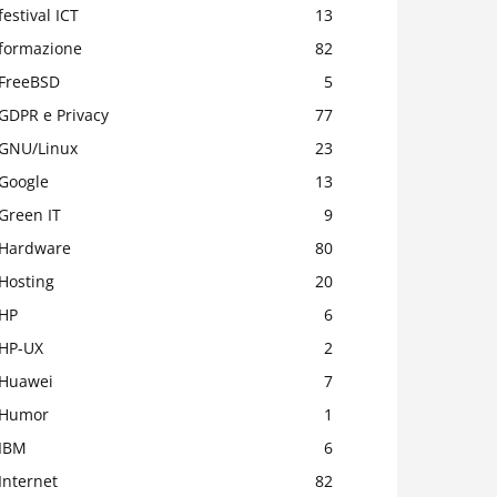
festival ICT
13
formazione
82
FreeBSD
5
GDPR e Privacy
77
GNU/Linux
23
Google
13
Green IT
9
Hardware
80
Hosting
20
HP
6
HP-UX
2
Huawei
7
Humor
1
IBM
6
Internet
82