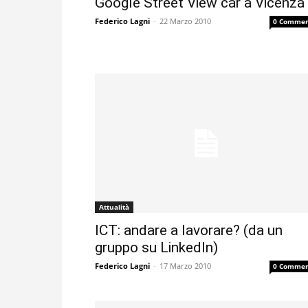
Google Street View car a Vicenza
Federico Lagni
-
22 Marzo 2010
0 Commen
Attualità
ICT: andare a lavorare? (da un
gruppo su LinkedIn)
Federico Lagni
-
17 Marzo 2010
0 Commen