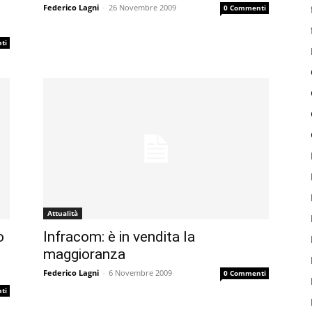
Federico Lagni
-
26 Novembre 2009
0 Commenti
ti
Attualità
o
Infracom: è in vendita la
maggioranza
Federico Lagni
-
6 Novembre 2009
0 Commenti
ti