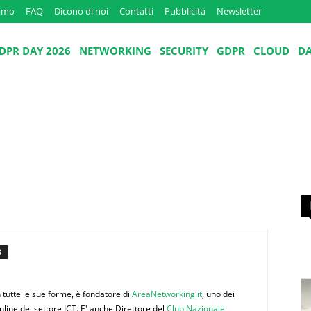
iamo
FAQ
Dicono di noi
Contatti
Pubblicità
Newsletter
DPR DAY 2026
NETWORKING
SECURITY
GDPR
CLOUD
D
S
 tutte le sue forme, è fondatore di
AreaNetworking.it
, uno dei
nline del settore ICT. E' anche Direttore del
Club Nazionale