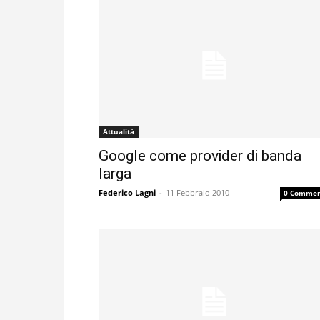
Attualità
Google come provider di banda
larga
Federico Lagni
-
11 Febbraio 2010
0 Commen