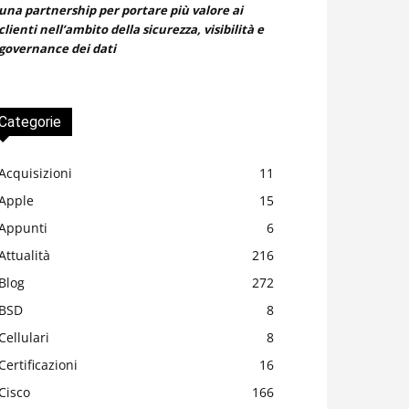
una partnership per portare più valore ai
clienti nell’ambito della sicurezza, visibilità e
governance dei dati
Categorie
Acquisizioni
11
Apple
15
Appunti
6
Attualità
216
Blog
272
BSD
8
Cellulari
8
Certificazioni
16
Cisco
166