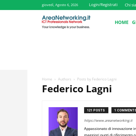
Login/Registrati
Chi s
giovedì, Agosto 6, 2026
HOME
G
Home
Authors
Posts by Federico Lagni
Federico Lagni
121 POSTS
1 COMMENT
https://www.areanetworking.it
Appassionato di innovazione in
maggiori punti di riferimento o