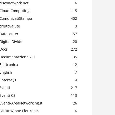
cisconetwork.net
6
Cloud Computing
115
ComunicatiStampa
402
criptovalute
3
Datacenter
57
Digital Divide
20
Docs
272
Documentazione 2.0
35
Elettronica
12
English
7
Enterasys
4
Eventi
217
Eventi CS
113
Eventi-AreaNetworking.it
26
Fatturazione Elettronica
6