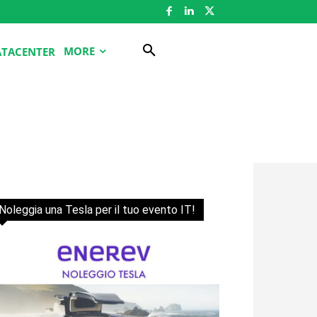
MORE
ATACENTER
Noleggia una Tesla per il tuo evento IT!