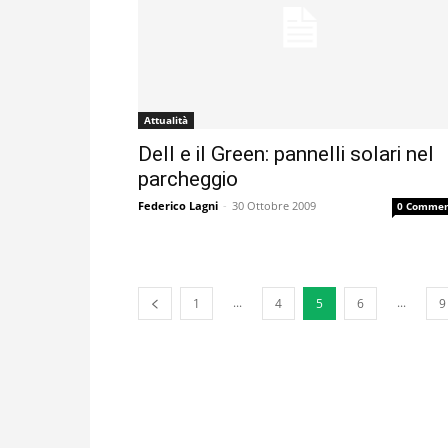
Attualità
Dell e il Green: pannelli solari nel
parcheggio
Federico Lagni
-
30 Ottobre 2009
0 Commen
...
...
1
4
5
6
9