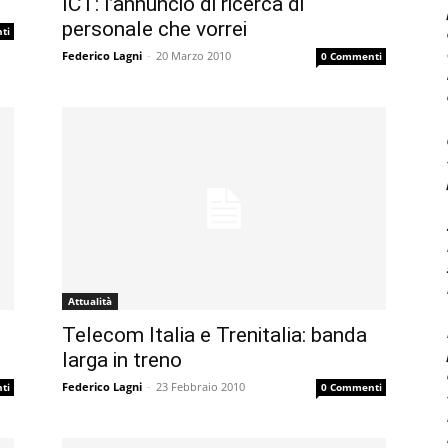
ICT: l’annuncio di ricerca di
personale che vorrei
ti
Federico Lagni
-
20 Marzo 2010
0 Commenti
Attualità
Telecom Italia e Trenitalia: banda
larga in treno
Federico Lagni
-
23 Febbraio 2010
ti
0 Commenti