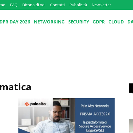
amo
FAQ
Dicono di noi
Contatti
Pubblicità
Newsletter
DPR DAY 2026
NETWORKING
SECURITY
GDPR
CLOUD
D
rmatica