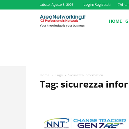
Login/Registrati
Chi si
sabato, Agosto 8, 2026
HOME
G
Home
Tags
Sicurezza informatica
Tag: sicurezza info