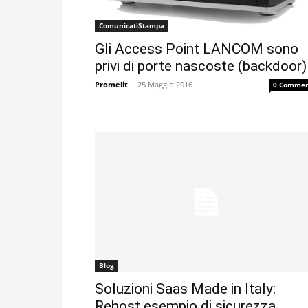
ComunicatiStampa
Gli Access Point LANCOM sono
privi di porte nascoste (backdoor)
Promelit
-
25 Maggio 2016
0 Commen
Blog
Soluzioni Saas Made in Italy:
Rehost esempio di sicurezza.