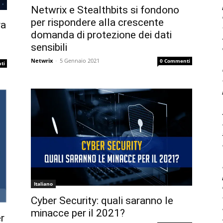
Netwrix e Stealthbits si fondono
per rispondere alla crescente
va
domanda di protezione dei dati
sensibili
Netwrix
-
5 Gennaio 2021
0 Commenti
ti
Italiano
Cyber Security: quali saranno le
minacce per il 2021?
r