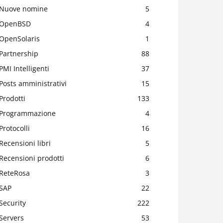
Nuove nomine
5
OpenBSD
4
OpenSolaris
1
Partnership
88
PMI Intelligenti
37
Posts amministrativi
15
Prodotti
133
Programmazione
4
Protocolli
16
Recensioni libri
5
Recensioni prodotti
6
ReteRosa
3
SAP
22
Security
222
Servers
53