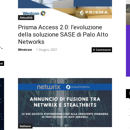
Attualità
Prisma Access 2.0: l’evoluzione
della soluzione SASE di Palo Alto
Networks
r-
Westcon
-
1 Giugno 2021
0 Commenti
ti
Italiano