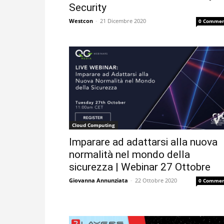
Security
Westcon
-
21 Dicembre 2020
0 Commen
Cloud Computing
Imparare ad adattarsi alla nuova
normalità nel mondo della
sicurezza | Webinar 27 Ottobre
Giovanna Annunziata
-
22 Ottobre 2020
0 Commen