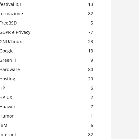
festival ICT
13
formazione
82
FreeBSD
5
GDPR e Privacy
77
GNU/Linux
23
Google
13
Green IT
9
Hardware
80
Hosting
20
HP
6
HP-UX
2
Huawei
7
Humor
1
IBM
6
Internet
82