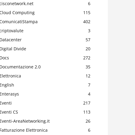
cisconetwork.net
6
Cloud Computing
115
ComunicatiStampa
402
criptovalute
3
Datacenter
57
Digital Divide
20
Docs
272
Documentazione 2.0
35
Elettronica
12
English
7
Enterasys
4
Eventi
217
Eventi CS
113
Eventi-AreaNetworking.it
26
Fatturazione Elettronica
6