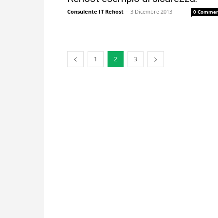
Consulente IT Rehost
-
3 Dicembre 2013
0 Commen
1
2
3