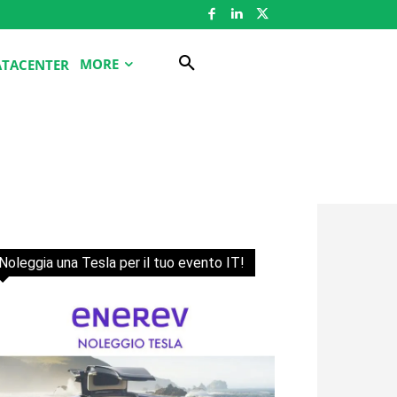
MORE
ATACENTER
Noleggia una Tesla per il tuo evento IT!