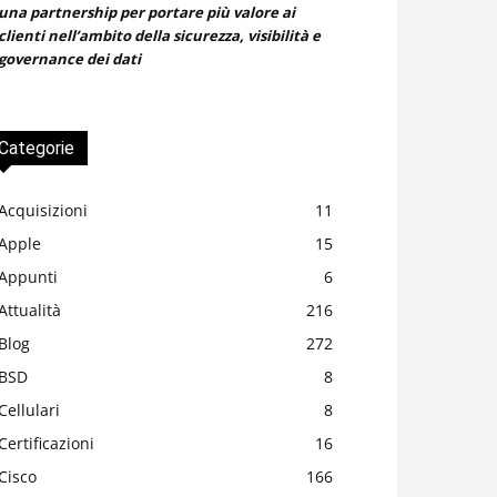
una partnership per portare più valore ai
clienti nell’ambito della sicurezza, visibilità e
governance dei dati
Categorie
Acquisizioni
11
Apple
15
Appunti
6
Attualità
216
Blog
272
BSD
8
Cellulari
8
Certificazioni
16
Cisco
166