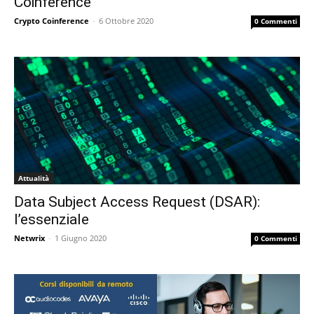
Coinference
Crypto Coinference
-
6 Ottobre 2020
0 Commenti
Attualità
Data Subject Access Request (DSAR):
l’essenziale
Netwrix
-
1 Giugno 2020
0 Commenti