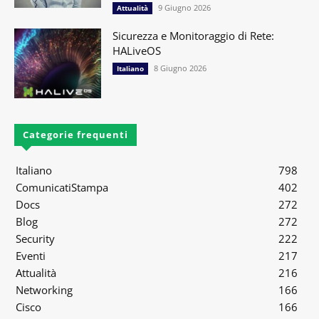
9 Giugno 2026
Attualità
Sicurezza e Monitoraggio di Rete:
HALiveOS
8 Giugno 2026
Italiano
Categorie frequenti
Italiano
798
ComunicatiStampa
402
Docs
272
Blog
272
Security
222
Eventi
217
Attualità
216
Networking
166
Cisco
166