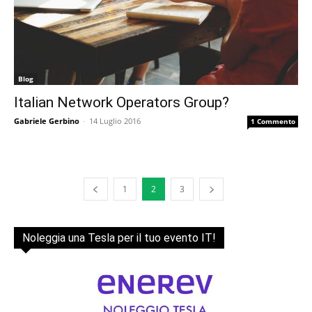
Blog
Italian Network Operators Group?
Gabriele Gerbino
-
14 Luglio 2016
1 Commento
1
2
3
Noleggia una Tesla per il tuo evento IT!